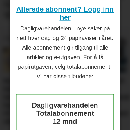
Norgesgruppen-selskap seg
Allerede abonnent? Logg inn
igjen med dansk lavpris
her
Dagligvarehandelen - nye saker på
PRODUKTNYTT
nett hver dag og 24 papiraviser i året.
Alle abonnement gir tilgang til alle
artikler og e-utgaven. For å få
papirutgaven, velg totalabonnement.
Vi har disse tilbudene:
Knalltall
Aass vil
Brus og
Hard
ter
for Açai
bli
jus fra
iste fra
Bowl
førstevalg
Berentsen
Hansa
i lite-
Dagligvarehandelen
segment
Totalabonnement
12 mnd