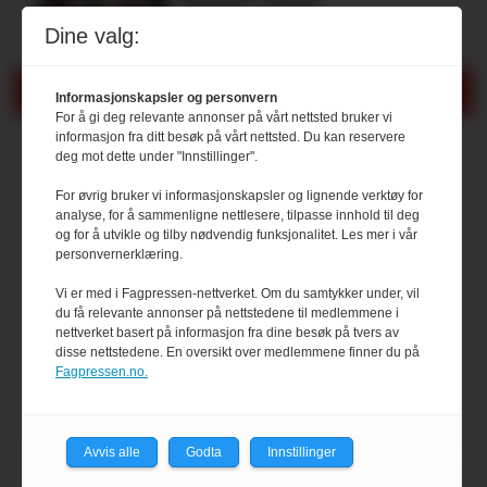
Rema i 2025
Dine valg:
Siste artikler - Økologisk
Informasjonskapsler og personvern
For å gi deg relevante annonser på vårt nettsted bruker vi
informasjon fra ditt besøk på vårt nettsted. Du kan reservere
Kolonihagens norske
deg mot dette under "Innstillinger".
yoghurt: Trues av
For øvrig bruker vi informasjonskapsler og lignende verktøy for
melkemangel
analyse, for å sammenligne nettlesere, tilpasse innhold til deg
og for å utvikle og tilby nødvendig funksjonalitet. Les mer i vår
personvernerklæring.
Marit Kolby vant
Økologisk Norge sin
Vi er med i Fagpressen-nettverket. Om du samtykker under, vil
du få relevante annonser på nettstedene til medlemmene i
hederspris
nettverket basert på informasjon fra dine besøk på tvers av
disse nettstedene. En oversikt over medlemmene finner du på
Fagpressen.no.
Blir enklere å velge
økologisk i butikkhylla
Avvis alle
Godta
Innstillinger