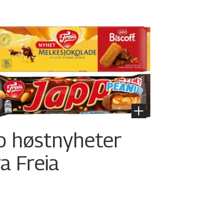
o høstnyheter
ra Freia