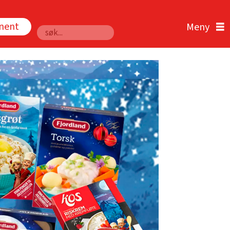
nnent
Søk