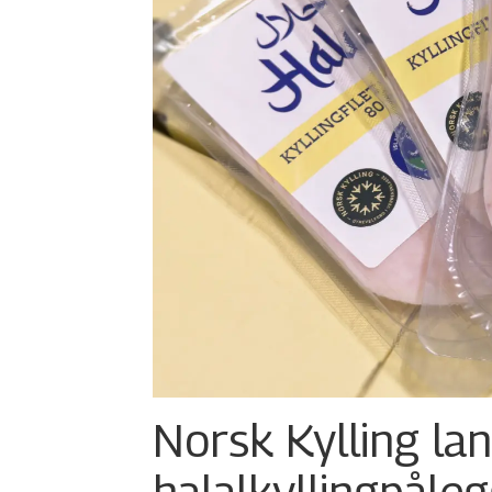
Norsk Kylling la
halalkylling­påleg