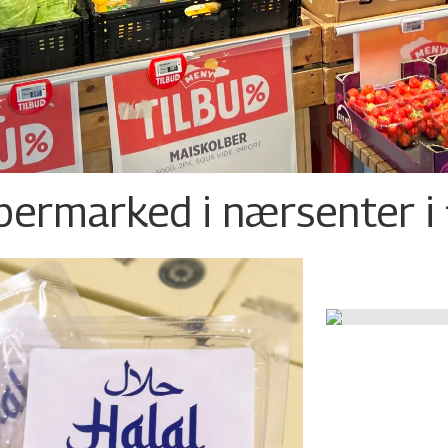
permarked i nærsenter i 