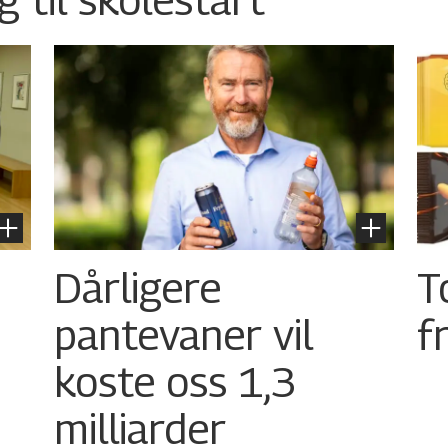
Dårligere
T
pantevaner vil
f
koste oss 1,3
milliarder