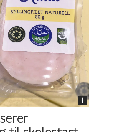
nserer
g til skolestart