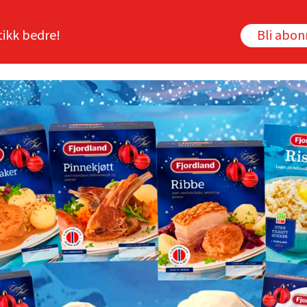
tikk bedre!
Bli abo