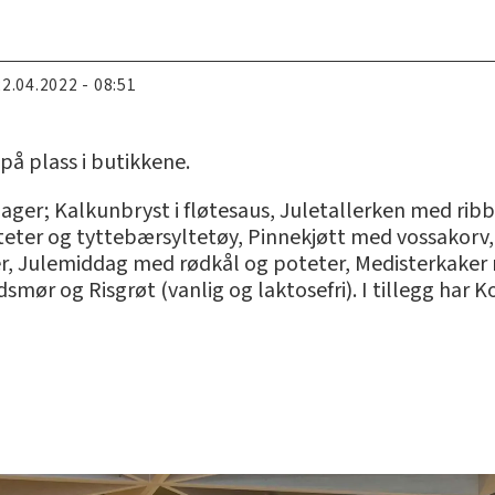
22.04.2022 - 08:51
 på plass i butikkene.
ager; Kalkunbryst i fløtesaus, Juletallerken med ribb
teter og tyttebærsyltetøy, Pinnekjøtt med vossakorv,
r, Julemiddag med rødkål og poteter, Medisterkaker 
dsmør og Risgrøt (vanlig og laktosefri). I tillegg ha