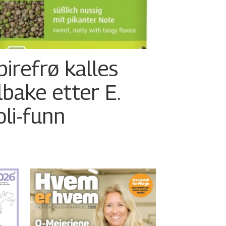
pirefrø kalles
ilbake etter E.
oli-funn