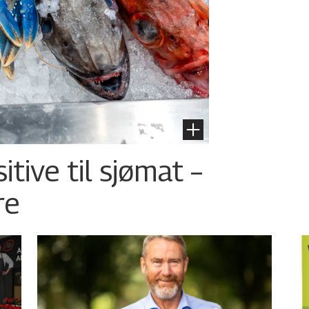
tive til sjømat –
re