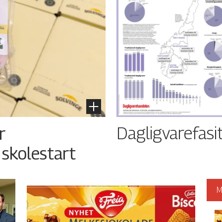
Dagligvarefasi
r
 skolestart
M