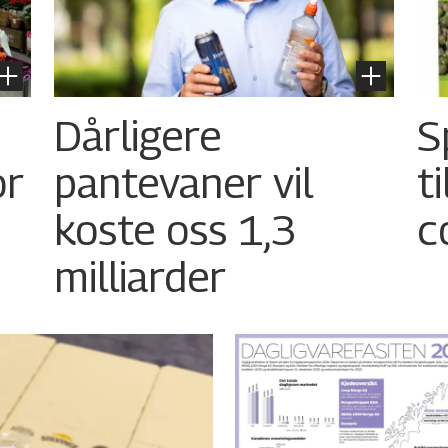
Dårligere
S
or
pantevaner vil
t
koste oss 1,3
c
milliarder