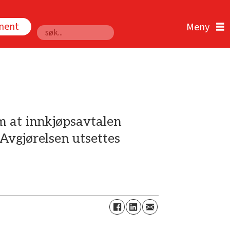
nnent
Søk
m at innkjøpsavtalen
Avgjørelsen utsettes