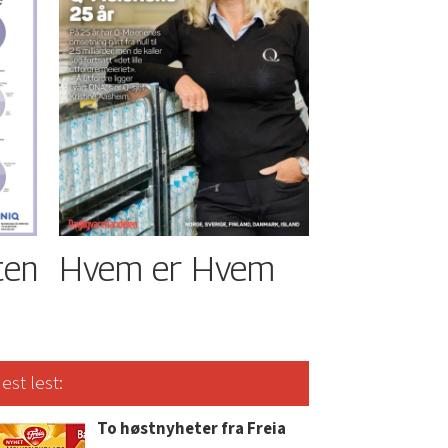
ten
Hvem er Hvem
est lest:
To høstnyheter fra Freia