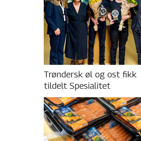
Trøndersk øl og ost fikk
tildelt Spesialitet