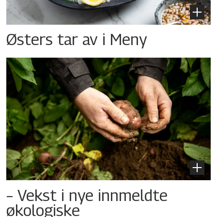
Østers tar av i Meny
– Vekst i nye innmeldte
økologiske