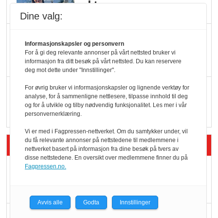
oktan
Dine valg:
KBS-bransjen i
Informasjonskapsler og personvern
endring: Stadig større
For å gi deg relevante annonser på vårt nettsted bruker vi
serveringstilbud
informasjon fra ditt besøk på vårt nettsted. Du kan reservere
deg mot dette under "Innstillinger".
Vokser med ferdigmat
For øvrig bruker vi informasjonskapsler og lignende verktøy for
analyse, for å sammenligne nettlesere, tilpasse innhold til deg
i dagligvare
og for å utvikle og tilby nødvendig funksjonalitet. Les mer i vår
personvernerklæring.
Vi er med i Fagpressen-nettverket. Om du samtykker under, vil
du få relevante annonser på nettstedene til medlemmene i
Siste artikler - Butikk i praksis
nettverket basert på informasjon fra dine besøk på tvers av
disse nettstedene. En oversikt over medlemmene finner du på
Fagpressen.no.
Rema-flaggskip
dundrer videre
Avvis alle
Godta
Innstillinger
Slik opprettholdes