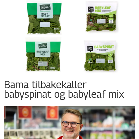
Bama tilbakekaller
babyspinat og babyleaf mix