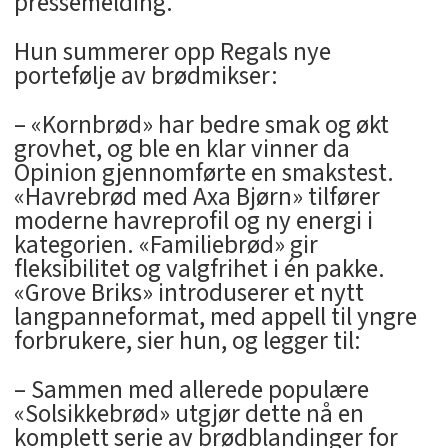
pressemelding.
Hun summerer opp Regals nye
portefølje av brødmikser:
– «Kornbrød» har bedre smak og økt
grovhet, og ble en klar vinner da
Opinion gjennomførte en smakstest.
«Havrebrød med Axa Bjørn» tilfører
moderne havreprofil og ny energi i
kategorien. «Familiebrød» gir
fleksibilitet og valgfrihet i én pakke.
«Grove Briks» introduserer et nytt
langpanneformat, med appell til yngre
forbrukere, sier hun, og legger til:
– Sammen med allerede populære
«Solsikkebrød» utgjør dette nå en
komplett serie av brødblandinger for