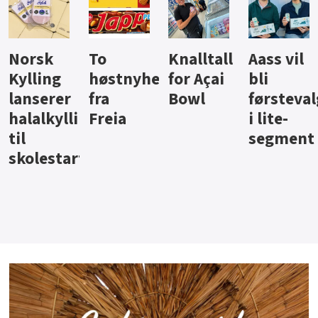
Knalltall
Aass vil
Brus og
Hard
ter
for Açai
bli
jus fra
iste fra
Bowl
førstevalg
Berentsen
Hansa
i lite-
segment