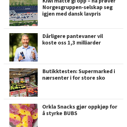
Kiwi måtte gi opp – nå prøver
Norgesgruppen-selskap seg
igjen med dansk lavpris
Dårligere pantevaner vil
koste oss 1,3 milliarder
Butikktesten: Supermarked i
nærsenter i for store sko
Orkla Snacks gjør oppkjøp for
å styrke BUBS