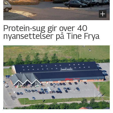
Protein-sug gir over 40
nyansettelser på Tine Frya