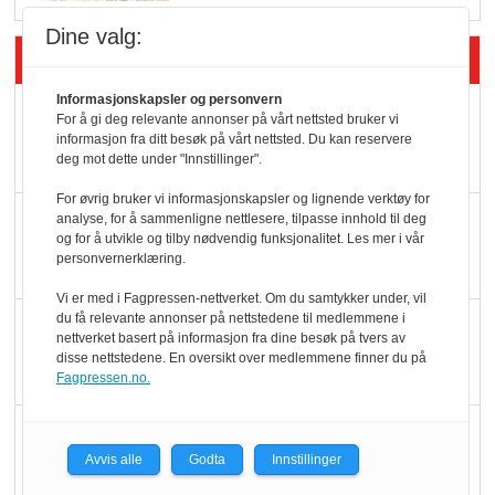
Dine valg:
Siste artikler - Butikk i praksis
Informasjonskapsler og personvern
Rema-flaggskip
For å gi deg relevante annonser på vårt nettsted bruker vi
informasjon fra ditt besøk på vårt nettsted. Du kan reservere
dundrer videre
deg mot dette under "Innstillinger".
For øvrig bruker vi informasjonskapsler og lignende verktøy for
Slik opprettholdes
analyse, for å sammenligne nettlesere, tilpasse innhold til deg
og for å utvikle og tilby nødvendig funksjonalitet. Les mer i vår
ølsalget
personvernerklæring.
Vi er med i Fagpressen-nettverket. Om du samtykker under, vil
du få relevante annonser på nettstedene til medlemmene i
Færre varer, men fulle
nettverket basert på informasjon fra dine besøk på tvers av
hyller
disse nettstedene. En oversikt over medlemmene finner du på
Fagpressen.no.
KI lager mat i butikken
Avvis alle
Godta
Innstillinger