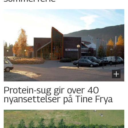
Protein-sug gir over 40
nyansettelser på Tine Frya