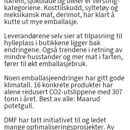
iskrem, sjokolade og bleier er versting-
kategoriene. Kosttilskudd, syltetøy og
meksikansk mat, derimot, har klart å
kutte ut mye emballasje.
Leverandørene selv sier at tilpasning til
hylleplass i butikkene ligger bak
endringene. Også trendene i retning av
mindre husstander og mer mat i farten,
fører til økt emballasjebruk.
Noen emballasjeendringer har gitt gode
klimatall. 16 konkrete produkter har
alene redusert CO2-utslippene med 307
tonn i året. Best av alle: Maarud
potetgull.
DMF har tatt initiativet til og ledet
mange optimaliseringsprosjekter. Av