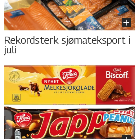
Rekordsterk sjømateksport i
juli