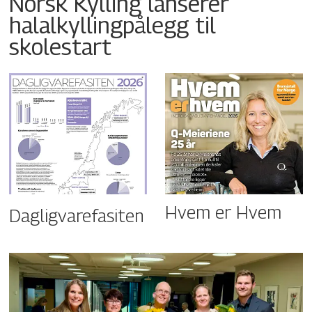
Norsk Kylling lanserer
halalkyllingpålegg til
skolestart
Hvem er Hvem
Dagligvarefasiten