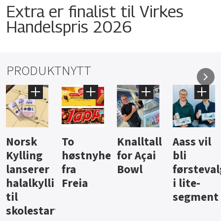
Extra er finalist til Virkes
Handelspris 2026
PRODUKTNYTT
Knalltall
Aass vil
Brus og
Hard
ter
for Açai
bli
jus fra
iste fra
Bowl
førstevalg
Berentsen
Hansa
i lite-
segment