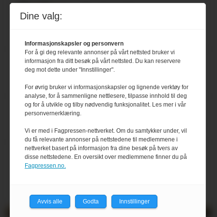
Marit Kolby vant
Dine valg:
Økologisk Norge sin
hederspris
Informasjonskapsler og personvern
For å gi deg relevante annonser på vårt nettsted bruker vi
Blir enklere å velge
informasjon fra ditt besøk på vårt nettsted. Du kan reservere
deg mot dette under "Innstillinger".
økologisk i butikkhylla
For øvrig bruker vi informasjonskapsler og lignende verktøy for
analyse, for å sammenligne nettlesere, tilpasse innhold til deg
og for å utvikle og tilby nødvendig funksjonalitet. Les mer i vår
Kolonihagen sliter
personvernerklæring.
med å få tak i nok melk
Vi er med i Fagpressen-nettverket. Om du samtykker under, vil
du få relevante annonser på nettstedene til medlemmene i
nettverket basert på informasjon fra dine besøk på tvers av
Rapport: Økokundene
disse nettstedene. En oversikt over medlemmene finner du på
Fagpressen.no.
er klare! Er markedet
det?
Avvis alle
Godta
Innstillinger