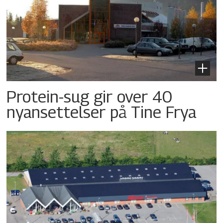
Protein-sug gir over 40
nyansettelser på Tine Frya