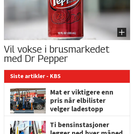
Vil vokse i brusmarkedet
med Dr Pepper
Siste artikler - KBS
Mat er viktigere enn
pris når elbilister
velger ladestopp
Ti bensinstasjoner
legger ned hver måned