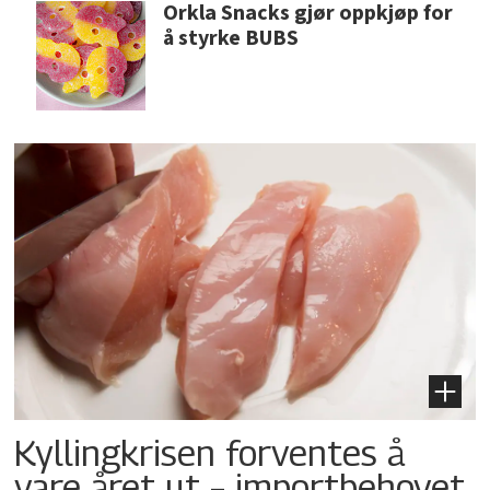
Orkla Snacks gjør oppkjøp for
å styrke BUBS
Kyllingkrisen forventes å
vare året ut – importbehovet