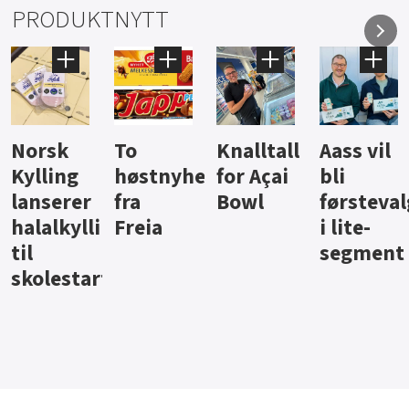
PRODUKTNYTT
Knalltall
Aass vil
Brus og
Hard
ter
for Açai
bli
jus fra
iste fra
Bowl
førstevalg
Berentsen
Hansa
i lite-
segment