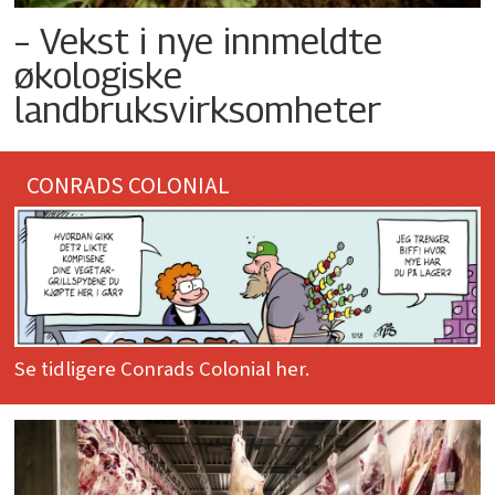
– Vekst i nye innmeldte
økologiske
landbruksvirksomheter
CONRADS COLONIAL
Se tidligere Conrads Colonial her.