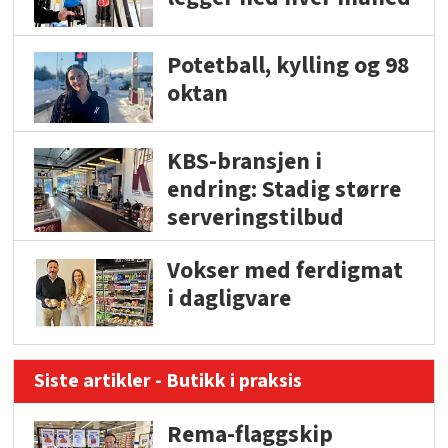
Potetball, kylling og 98
oktan
KBS-bransjen i
endring: Stadig større
serveringstilbud
Vokser med ferdigmat
i dagligvare
Siste artikler - Butikk i praksis
Rema-flaggskip