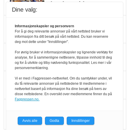
dundrer videre
Dine valg:
Slik opprettholdes
Informasjonskapsler og personvern
ølsalget
For å gi deg relevante annonser på vårt nettsted bruker vi
informasjon fra ditt besøk på vårt nettsted. Du kan reservere
deg mot dette under "Innstillinger".
Færre varer, men fulle
For øvrig bruker vi informasjonskapsler og lignende verktøy for
hyller
analyse, for å sammenligne nettlesere, tilpasse innhold til deg
og for å utvikle og tilby nødvendig funksjonalitet. Les mer i vår
personvernerklæring.
KI lager mat i butikken
Vi er med i Fagpressen-nettverket. Om du samtykker under, vil
du få relevante annonser på nettstedene til medlemmene i
nettverket basert på informasjon fra dine besøk på tvers av
disse nettstedene. En oversikt over medlemmene finner du på
Fagpressen.no.
Q passerte 1 milliard i
Rema i 2025
Avvis alle
Godta
Innstillinger