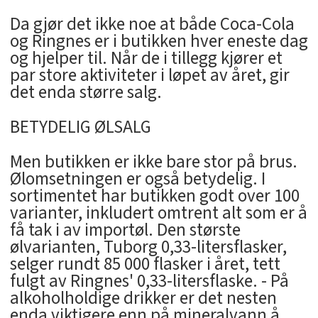
Da gjør det ikke noe at både Coca-Cola
og Ringnes er i butikken hver eneste dag
og hjelper til. Når de i tillegg kjører et
par store aktiviteter i løpet av året, gir
det enda større salg.
BETYDELIG ØLSALG
Men butikken er ikke bare stor på brus.
Ølomsetningen er også betydelig. I
sortimentet har butikken godt over 100
varianter, inkludert omtrent alt som er å
få tak i av importøl. Den største
ølvarianten, Tuborg 0,33-litersflasker,
selger rundt 85 000 flasker i året, tett
fulgt av Ringnes' 0,33-litersflaske. - På
alkoholholdige drikker er det nesten
enda viktigere enn på mineralvann å