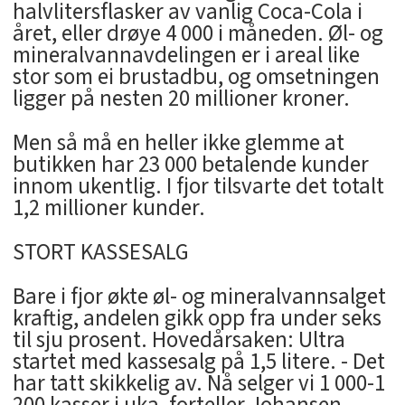
halvlitersflasker av vanlig Coca-Cola i
året, eller drøye 4 000 i måneden. Øl- og
mineralvannavdelingen er i areal like
stor som ei brustadbu, og omsetningen
ligger på nesten 20 millioner kroner.
Men så må en heller ikke glemme at
butikken har 23 000 betalende kunder
innom ukentlig. I fjor tilsvarte det totalt
1,2 millioner kunder.
STORT KASSESALG
Bare i fjor økte øl- og mineralvannsalget
kraftig, andelen gikk opp fra under seks
til sju prosent. Hovedårsaken: Ultra
startet med kassesalg på 1,5 litere. - Det
har tatt skikkelig av. Nå selger vi 1 000-1
200 kasser i uka, forteller Johansen.