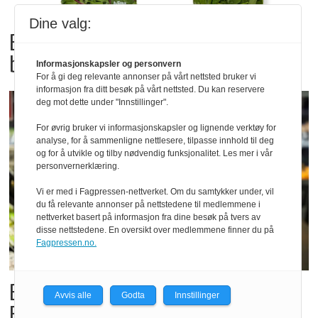
Dine valg:
Bama tilbakekaller
babyspinat og babyleaf mix
Informasjonskapsler og personvern
For å gi deg relevante annonser på vårt nettsted bruker vi
informasjon fra ditt besøk på vårt nettsted. Du kan reservere
deg mot dette under "Innstillinger".
For øvrig bruker vi informasjonskapsler og lignende verktøy for
analyse, for å sammenligne nettlesere, tilpasse innhold til deg
og for å utvikle og tilby nødvendig funksjonalitet. Les mer i vår
personvernerklæring.
Vi er med i Fagpressen-nettverket. Om du samtykker under, vil
du få relevante annonser på nettstedene til medlemmene i
nettverket basert på informasjon fra dine besøk på tvers av
disse nettstedene. En oversikt over medlemmene finner du på
Fagpressen.no.
Billigbonanza da Norge slo
Avvis alle
Godta
Innstillinger
Elfenbenkysten