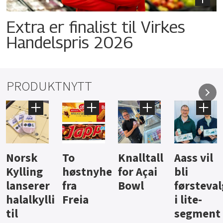
Extra er finalist til Virkes
Handelspris 2026
PRODUKTNYTT
Knalltall
Aass vil
Brus og
Hard
ter
for Açai
bli
jus fra
iste fra
Bowl
førstevalg
Berentsen
Hansa
i lite-
segment