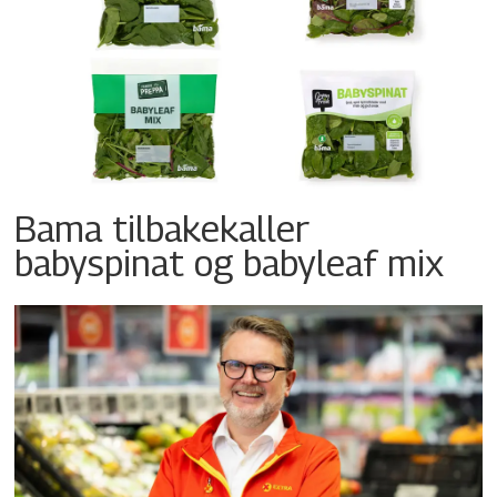
Bama tilbakekaller
babyspinat og babyleaf mix