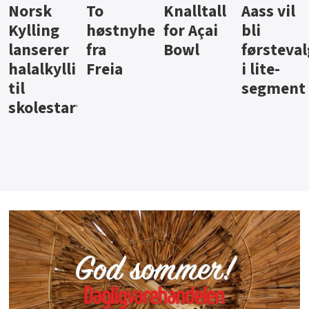
Knalltall
Aass vil
Brus og
Hard
ter
for Açai
bli
jus fra
iste fra
Bowl
førstevalg
Berentsen
Hansa
i lite-
segment