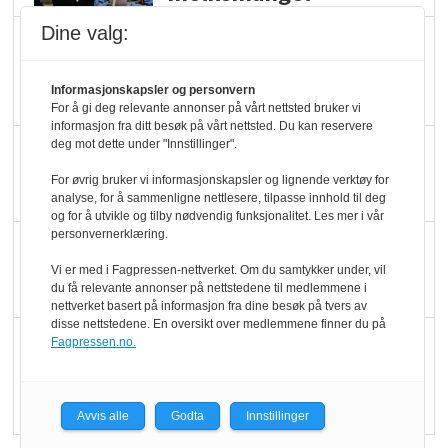
Dine valg:
Marit Kolby vant
Økologisk Norge sin
Informasjonskapsler og personvern
hederspris
For å gi deg relevante annonser på vårt nettsted bruker vi
informasjon fra ditt besøk på vårt nettsted. Du kan reservere
deg mot dette under "Innstillinger".
Blir enklere å velge
økologisk i butikkhylla
For øvrig bruker vi informasjonskapsler og lignende verktøy for
analyse, for å sammenligne nettlesere, tilpasse innhold til deg
og for å utvikle og tilby nødvendig funksjonalitet. Les mer i vår
personvernerklæring.
Kolonihagen sliter
Vi er med i Fagpressen-nettverket. Om du samtykker under, vil
med å få tak i nok melk
du få relevante annonser på nettstedene til medlemmene i
nettverket basert på informasjon fra dine besøk på tvers av
disse nettstedene. En oversikt over medlemmene finner du på
Rapport: Økokundene
Fagpressen.no.
er klare! Er markedet
det?
Avvis alle
Godta
Innstillinger