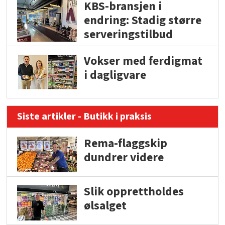
KBS-bransjen i
endring: Stadig større
serveringstilbud
Vokser med ferdigmat
i dagligvare
Siste artikler - Butikk i praksis
Rema-flaggskip
dundrer videre
Slik opprettholdes
ølsalget