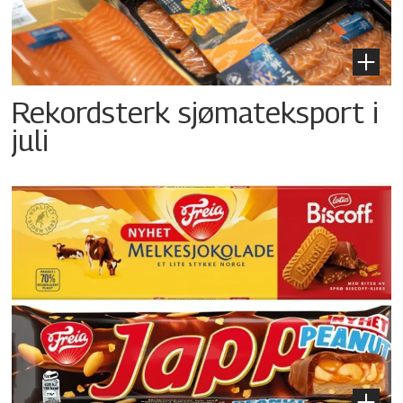
Rekordsterk sjømateksport i
juli