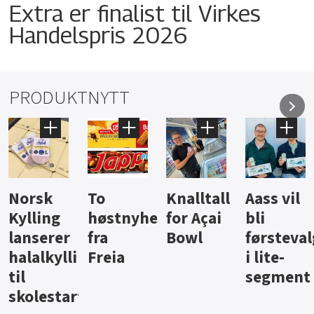
Extra er finalist til Virkes
Handelspris 2026
PRODUKTNYTT
Knalltall
Aass vil
Brus og
Hard
ter
for Açai
bli
jus fra
iste fra
Bowl
førstevalg
Berentsen
Hansa
i lite-
segment