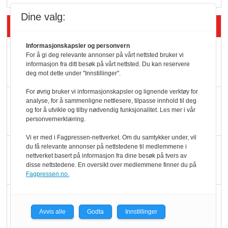
Dine valg:
Siste artikler - Butikk i praksis
Informasjonskapsler og personvern
Rema-flaggskip
For å gi deg relevante annonser på vårt nettsted bruker vi
dundrer videre
informasjon fra ditt besøk på vårt nettsted. Du kan reservere
deg mot dette under "Innstillinger".
For øvrig bruker vi informasjonskapsler og lignende verktøy for
Slik opprettholdes
analyse, for å sammenligne nettlesere, tilpasse innhold til deg
og for å utvikle og tilby nødvendig funksjonalitet. Les mer i vår
ølsalget
personvernerklæring.
Vi er med i Fagpressen-nettverket. Om du samtykker under, vil
Færre varer, men fulle
du få relevante annonser på nettstedene til medlemmene i
nettverket basert på informasjon fra dine besøk på tvers av
hyller
disse nettstedene. En oversikt over medlemmene finner du på
Fagpressen.no.
KI lager mat i butikken
Avvis alle
Godta
Innstillinger