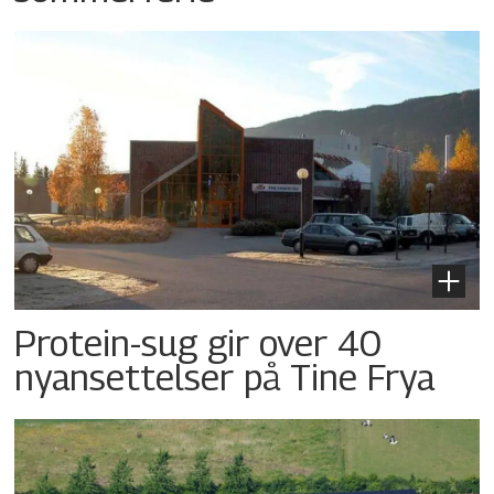
Protein-sug gir over 40
nyansettelser på Tine Frya