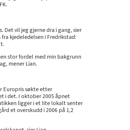
FK.
Det vil jeg gjerne dra i gang, sier
fra kjedeledelsen i Fredrikstad:
t.
har en stor fordel med min bakgrunn
dag, mener Lian.
 Europris søkte etter
t i det. I oktober 2005 åpnet
ken ligger i et lite lokalt senter
gård et overskudd i 2006 på 1,2