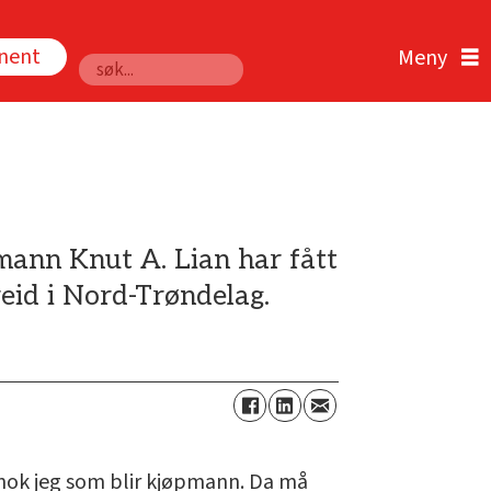
nnent
Søk
mann Knut A. Lian har fått
eid i Nord-Trøndelag.
ir nok jeg som blir kjøpmann. Da må