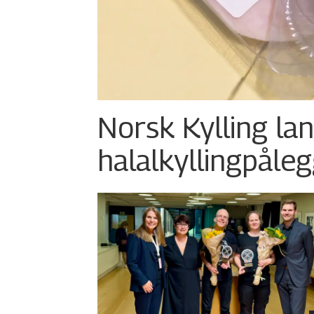
Norsk Kylling la
halalkylling­påleg