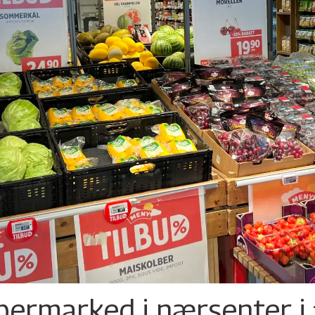
permarked i nærsenter i 