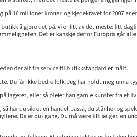
den vi startet, men det meste av pengene ligger igjen i 
g på 16 millioner kroner, og kjedekravet for 2007 er e
butikk å gjøre det på. Vi er litt av det meste: litt daglig
 hemmeligheten. Det er kanskje derfor Europris går aller 
eden der alt fra service til butikkstandard er målt.
te. Du får ikke bedre folk. Jeg har holdt meg unna tygg
r på lageret, eller så pleier han gamle kunster fra et li
kk, så har du sikret en handel. Jasså, du står her og s
 hyllene. Da er du i gang. Du må være litt selger, en 