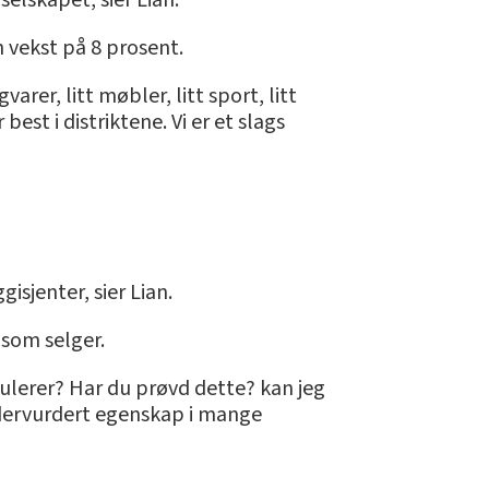
selskapet, sier Lian.
n vekst på 8 prosent.
varer, litt møbler, litt sport, litt
best i distriktene. Vi er et slags
isjenter, sier Lian.
v som selger.
pekulerer? Har du prøvd dette? kan jeg
undervurdert egenskap i mange