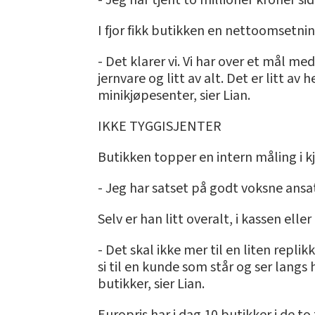
- Jeg har tjent to millioner kroner si
I fjor fikk butikken en nettoomsetnin
- Det klarer vi. Vi har over et mål med 
jernvare og litt av alt. Det er litt av
minikjøpesenter, sier Lian.
IKKE TYGGISJENTER
Butikken topper en intern måling i kj
- Jeg har satset på godt voksne ansat
Selv er han litt overalt, i kassen elle
- Det skal ikke mer til en liten repli
si til en kunde som står og ser langs
butikker, sier Lian.