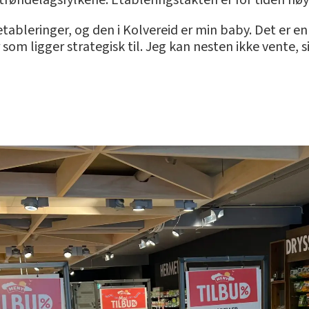
o trøndelagsfylkene. Etableringstakten er for tiden høy
 etableringer, og den i Kolvereid er min baby. Det er e
om ligger strategisk til. Jeg kan nesten ikke vente, si