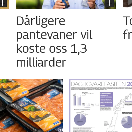
Dårligere
T
pantevaner vil
f
koste oss 1,3
milliarder