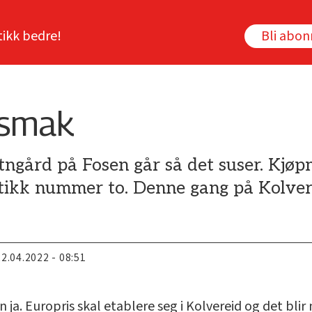
tikk bedre!
Bli abo
rsmak
gård på Fosen går så det suser. Kjøp
tikk nummer to. Denne gang på Kolver
22.04.2022 - 08:51
en ja. Europris skal etablere seg i Kolvereid og det bl