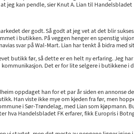
 at jeg kan pendle, sier Knut A. Lian til Handelsbladet 
kedet der godt. Så godt at jeg vet at det blir suksess. 
ommet i butikken. På veggen henger en spenstig visjon 
navias svar på Wal-Mart. Lian har tenkt å bidra med sit
evet butikk før, så dette er en helt ny erfaring. Jeg 
 kommunikasjon. Det er for lite selgere i butikkene i 
dheim oppdaget han for et par år siden en annonse der
tikk. Han viste ikke mye om kjeden fra før, men hoppe
ommune i Sør-Trøndelag, med Lian som kjøpmann. Butik
ter hva Handelsbladet FK erfarer, fikk Europris i Botn