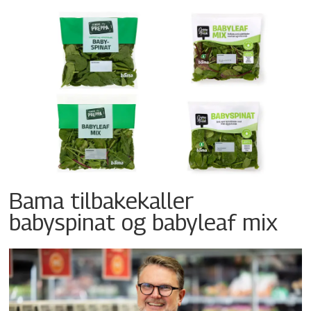
Bama tilbakekaller
babyspinat og babyleaf mix