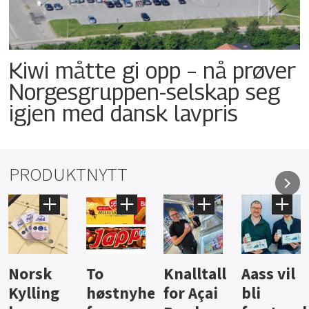
Kiwi måtte gi opp – nå prøver
Norgesgruppen-selskap seg
igjen med dansk lavpris
PRODUKTNYTT
Knalltall
Aass vil
Brus og
Hard
ter
for Açai
bli
jus fra
iste fra