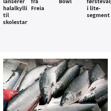
Bowl
førstevalg
Berentsen
Hansa
i lite-
segment