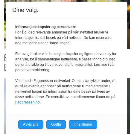
Dine valg:
Informasjonskapsler og personvern
For å gi deg relevante annonser på vårt nettsted bruker vi
informasjon fra ditt besøk på vårt nettsted. Du kan reservere
deg mot dette under "Innstillinger".
For øvrig bruker vi informasjonskapsler og lignende verktøy for
Billigbonanza da Norge slo
analyse, for å sammenligne nettlesere, tilpasse innhold til deg
Elfenbenkysten
og for å utvikle og tilby nødvendig funksjonalitet. Les mer i vår
personvernerklæring.
Vi er med i Fagpressen-nettverket. Om du samtykker under, vil
du få relevante annonser på nettstedene til medlemmene i
nettverket basert på informasjon fra dine besøk på tvers av
disse nettstedene. En oversikt over medlemmene finner du på
Fagpressen.no.
Avvis alle
Godta
Innstillinger