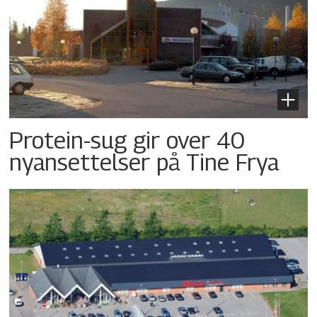
Protein-sug gir over 40
nyansettelser på Tine Frya