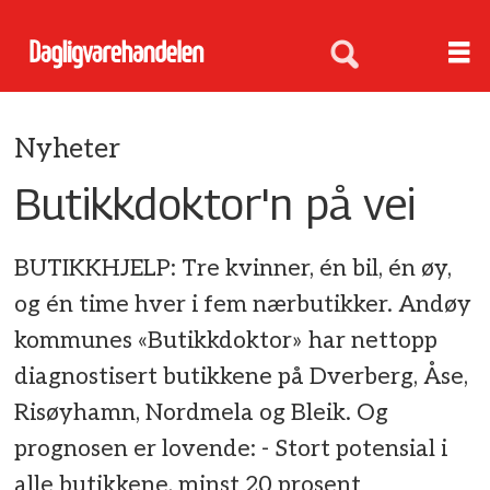
Nyheter
Butikkdoktor'n på vei
BUTIKKHJELP: Tre kvinner, én bil, én øy,
og én time hver i fem nærbutikker. Andøy
kommunes «Butikkdoktor» har nettopp
diagnostisert butikkene på Dverberg, Åse,
Risøyhamn, Nordmela og Bleik. Og
prognosen er lovende: - Stort potensial i
alle butikkene, minst 20 prosent