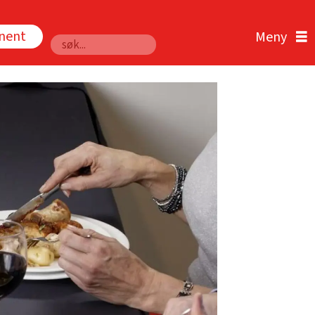
nnent
Søk