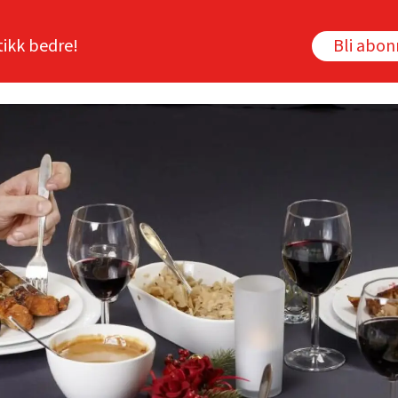
tikk bedre!
Bli abo