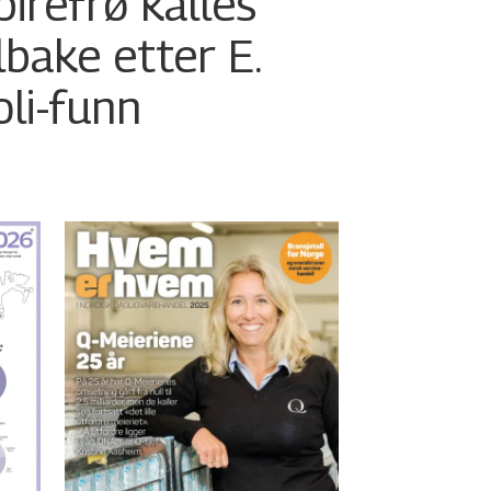
pirefrø kalles
ilbake etter E.
oli-funn