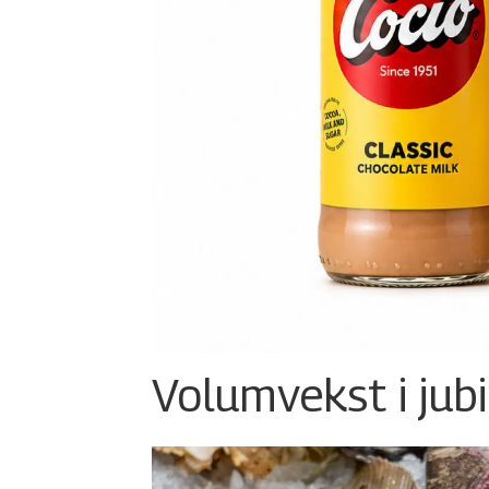
Volumvekst i jub