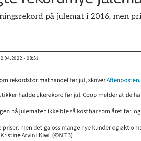
ingsrekord på julemat i 2016, men pris
22.04.2022 - 08:51
om rekordstor mathandel før jul, skriver
Aftenposten
.
tikker hadde ukerekord før jul. Coop melder at de ha
igen på julematen ikke ble så kostbar som året før,
ve priser, men det ga oss mange nye kunder og økt oms
Kristine Arvin i Kiwi. (©NTB)