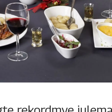
gte rekordmye julem