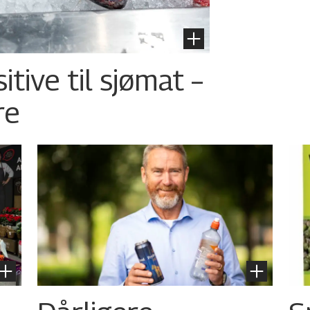
tive til sjømat –
re