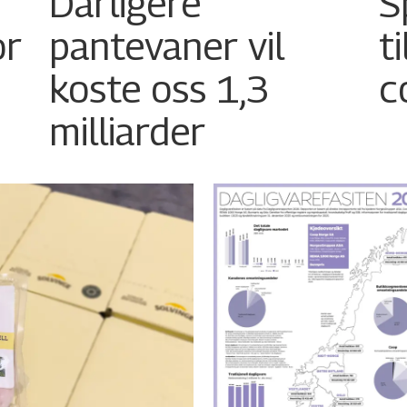
Dårligere
S
or
pantevaner vil
t
koste oss 1,3
c
milliarder