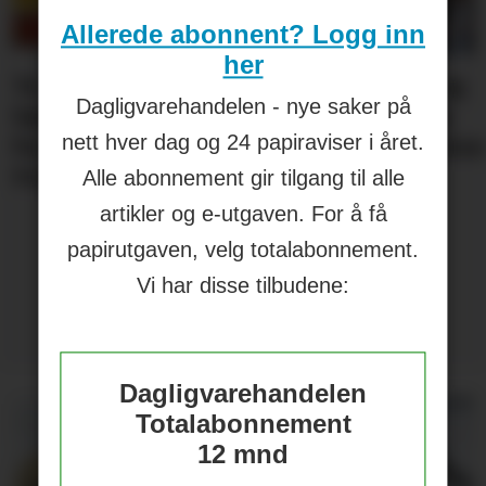
Allerede abonnent? Logg inn
her
Knalltall
Aass vil
Brus og
Hard
Dagligvarehandelen - nye saker på
ter
for Açai
bli
jus fra
iste fra
Bowl
førstevalg
Berentsen
Hansa
nett hver dag og 24 papiraviser i året.
i lite-
Alle abonnement gir tilgang til alle
segment
artikler og e-utgaven. For å få
papirutgaven, velg totalabonnement.
Vi har disse tilbudene:
Dagligvarehandelen
Totalabonnement
12 mnd