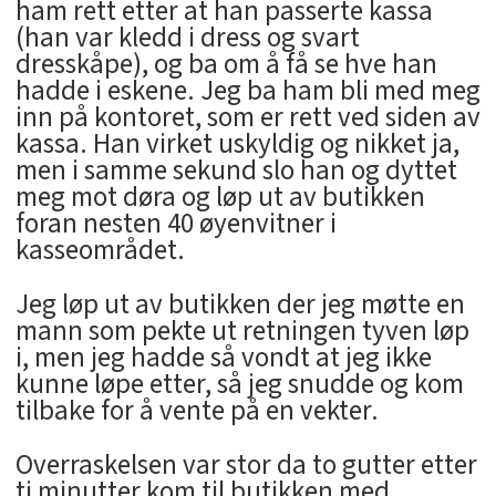
ham rett etter at han passerte kassa
(han var kledd i dress og svart
dresskåpe), og ba om å få se hve han
hadde i eskene. Jeg ba ham bli med meg
inn på kontoret, som er rett ved siden av
kassa. Han virket uskyldig og nikket ja,
men i samme sekund slo han og dyttet
meg mot døra og løp ut av butikken
foran nesten 40 øyenvitner i
kasseområdet.
Jeg løp ut av butikken der jeg møtte en
mann som pekte ut retningen tyven løp
i, men jeg hadde så vondt at jeg ikke
kunne løpe etter, så jeg snudde og kom
tilbake for å vente på en vekter.
Overraskelsen var stor da to gutter etter
ti minutter kom til butikken med