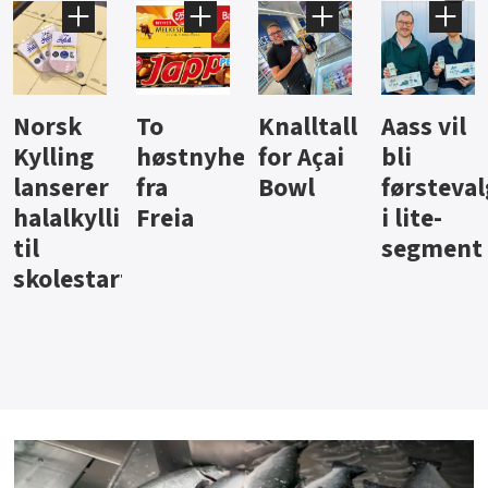
Knalltall
Aass vil
Brus og
H
stnyheter
for Açai
bli
jus fra
is
a
Bowl
førstevalg
Berentsen
H
pålegg
eia
i lite-
segment