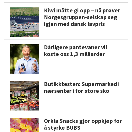
Kiwi måtte gi opp – nå prøver
Norgesgruppen-selskap seg
igjen med dansk lavpris
Dårligere pantevaner vil
koste oss 1,3 milliarder
Butikktesten: Supermarked i
nærsenter i for store sko
Orkla Snacks gjør oppkjøp for
å styrke BUBS