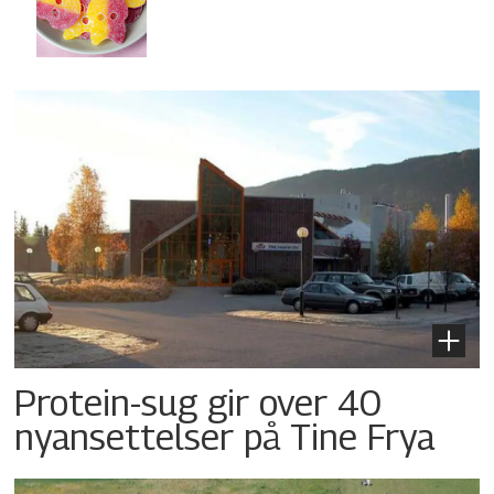
Protein-sug gir over 40
nyansettelser på Tine Frya