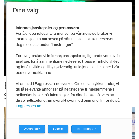
Dine valg:
Informasjonskapsler og personvern
For å gi deg relevante annonser på vårt nettsted bruker vi
informasjon fra ditt besøk på vårt nettsted. Du kan reservere
deg mot dette under "Innstillinger".
For øvrig bruker vi informasjonskapsler og lignende verktøy for
analyse, for å sammenligne nettlesere, tilpasse innhold til deg
og for å utvikle og tilby nødvendig funksjonalitet. Les mer i vår
personvernerklæring.
Bestillings-rush i foodora før
Vi er med i Fagpressen-nettverket. Om du samtykker under, vil
du få relevante annonser på nettstedene til medlemmene i
storkampen
nettverket basert på informasjon fra dine besøk på tvers av
disse nettstedene. En oversikt over medlemmene finner du på
Fagpressen.no.
Avvis alle
Godta
Innstillinger