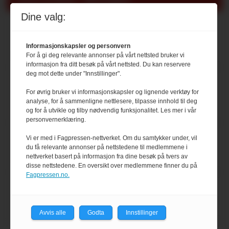
Dine valg:
Kolonihagens norske
yoghurt: Trues av
Informasjonskapsler og personvern
melkemangel
For å gi deg relevante annonser på vårt nettsted bruker vi
informasjon fra ditt besøk på vårt nettsted. Du kan reservere
deg mot dette under "Innstillinger".
Marit Kolby vant
Økologisk Norge sin
For øvrig bruker vi informasjonskapsler og lignende verktøy for
analyse, for å sammenligne nettlesere, tilpasse innhold til deg
hederspris
og for å utvikle og tilby nødvendig funksjonalitet. Les mer i vår
personvernerklæring.
Blir enklere å velge
Vi er med i Fagpressen-nettverket. Om du samtykker under, vil
du få relevante annonser på nettstedene til medlemmene i
økologisk i butikkhylla
nettverket basert på informasjon fra dine besøk på tvers av
disse nettstedene. En oversikt over medlemmene finner du på
Fagpressen.no.
Kolonihagen sliter
med å få tak i nok melk
Avvis alle
Godta
Innstillinger