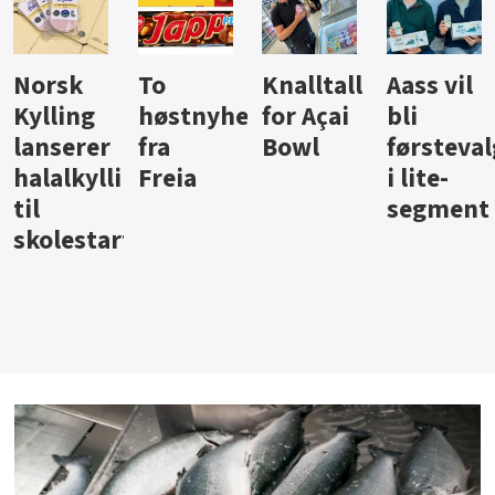
Knalltall
Aass vil
Brus og
Hard
ter
for Açai
bli
jus fra
iste fra
Bowl
førstevalg
Berentsen
Hansa
i lite-
segment