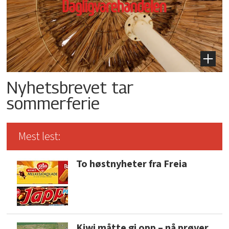
Nyhetsbrevet tar
sommerferie
Mest lest:
To høstnyheter fra Freia
Kiwi måtte gi opp – nå prøver