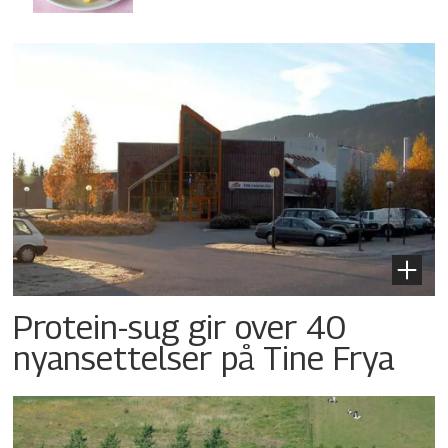
Protein-sug gir over 40
nyansettelser på Tine Frya