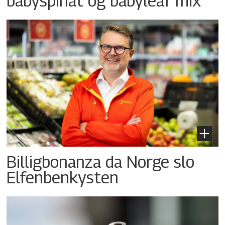
babyspinat og babyleaf mix
Billigbonanza da Norge slo
Elfenbenkysten