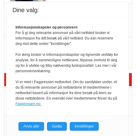
Dine valg:
KBS-bransjen i
endring: Stadig større
serveringstilbud
Informasjonskapsler og personvern
For å gi deg relevante annonser på vårt nettsted bruker vi
informasjon fra ditt besøk på vårt nettsted. Du kan reservere
Vokser med ferdigmat
deg mot dette under "Innstillinger".
i dagligvare
For øvrig bruker vi informasjonskapsler og lignende verktøy for
analyse, for å sammenligne nettlesere, tilpasse innhold til deg
og for å utvikle og tilby nødvendig funksjonalitet. Les mer i vår
personvernerklæring.
Siste artikler - Butikk i praksis
Vi er med i Fagpressen-nettverket. Om du samtykker under, vil
du få relevante annonser på nettstedene til medlemmene i
nettverket basert på informasjon fra dine besøk på tvers av
Rema-flaggskip
disse nettstedene. En oversikt over medlemmene finner du på
dundrer videre
Fagpressen.no.
Slik opprettholdes
Avvis alle
Godta
Innstillinger
ølsalget