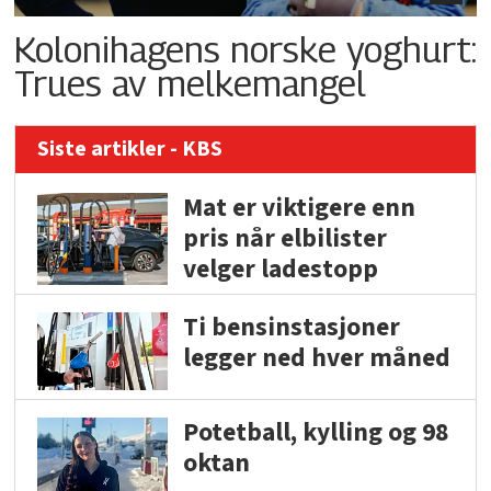
Kolonihagens norske yoghurt:
Trues av melkemangel
Siste artikler - KBS
Mat er viktigere enn
pris når elbilister
velger ladestopp
Ti bensinstasjoner
legger ned hver måned
Potetball, kylling og 98
oktan