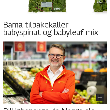
Bama tilbakekaller
babyspinat og babyleaf mix