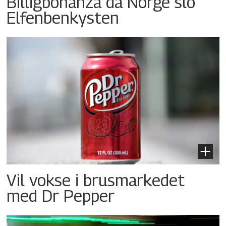
Billigbonanza da Norge slo
Elfenbenkysten
Vil vokse i brusmarkedet
med Dr Pepper