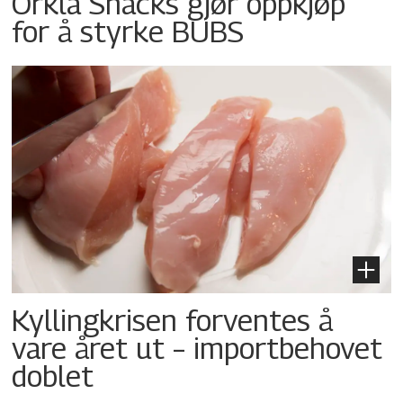
Orkla Snacks gjør oppkjøp
for å styrke BUBS
Kyllingkrisen forventes å
vare året ut – importbehovet
doblet