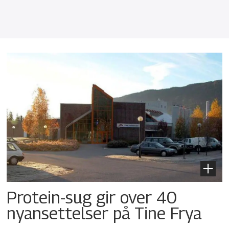
Protein-sug gir over 40
nyansettelser på Tine Frya