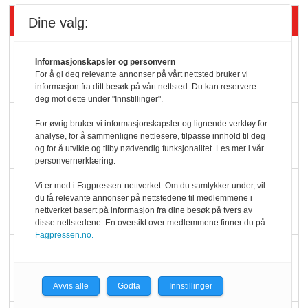
Siste artikler - Butikk i praksis
Dine valg:
Rema-flaggskip
Informasjonskapsler og personvern
dundrer videre
For å gi deg relevante annonser på vårt nettsted bruker vi
informasjon fra ditt besøk på vårt nettsted. Du kan reservere
deg mot dette under "Innstillinger".
Slik opprettholdes
For øvrig bruker vi informasjonskapsler og lignende verktøy for
analyse, for å sammenligne nettlesere, tilpasse innhold til deg
ølsalget
og for å utvikle og tilby nødvendig funksjonalitet. Les mer i vår
personvernerklæring.
Færre varer, men fulle
Vi er med i Fagpressen-nettverket. Om du samtykker under, vil
du få relevante annonser på nettstedene til medlemmene i
hyller
nettverket basert på informasjon fra dine besøk på tvers av
disse nettstedene. En oversikt over medlemmene finner du på
Fagpressen.no.
KI lager mat i butikken
Avvis alle
Godta
Innstillinger