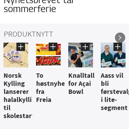
sommerferie
PRODUKTNYTT
Knalltall
Aass vil
Brus og
Hard
ter
for Açai
bli
jus fra
iste fra
Bowl
førstevalg
Berentsen
Hansa
i lite-
segment