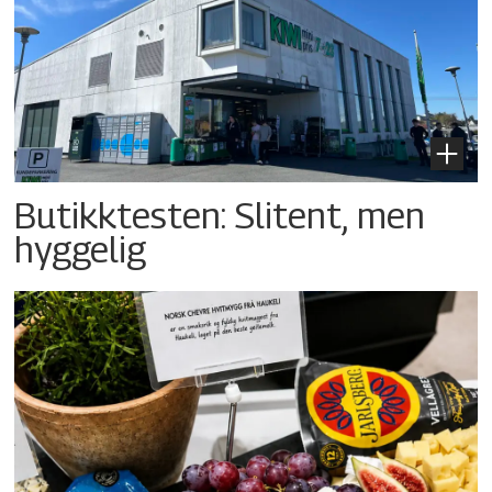
Butikktesten: Slitent, men
hyggelig