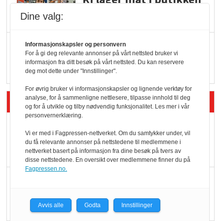
Dine valg:
Q passerte 1 milliard i
Informasjonskapsler og personvern
For å gi deg relevante annonser på vårt nettsted bruker vi
Rema i 2025
informasjon fra ditt besøk på vårt nettsted. Du kan reservere
deg mot dette under "Innstillinger".
For øvrig bruker vi informasjonskapsler og lignende verktøy for
analyse, for å sammenligne nettlesere, tilpasse innhold til deg
Siste artikler - Økologisk
og for å utvikle og tilby nødvendig funksjonalitet. Les mer i vår
personvernerklæring.
Kolonihagens norske
Vi er med i Fagpressen-nettverket. Om du samtykker under, vil
yoghurt: Trues av
du få relevante annonser på nettstedene til medlemmene i
nettverket basert på informasjon fra dine besøk på tvers av
melkemangel
disse nettstedene. En oversikt over medlemmene finner du på
Fagpressen.no.
Marit Kolby vant
Økologisk Norge sin
hederspris
Avvis alle
Godta
Innstillinger