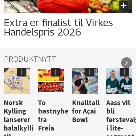
Extra er finalist til Virkes
Handelspris 2026
PRODUKTNYTT
Knalltall
Aass vil
Brus og
Hard
ter
for Açai
bli
jus fra
iste fra
Bowl
førstevalg
Berentsen
Hansa
i lite-