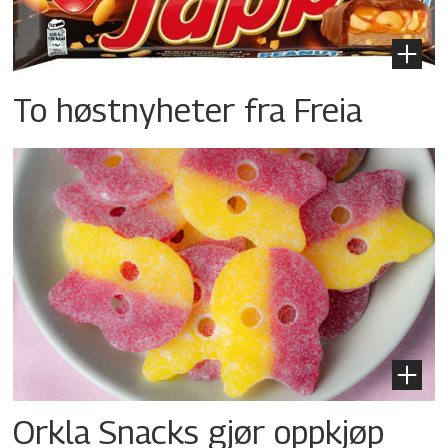
To høstnyheter fra Freia
Orkla Snacks gjør oppkjøp