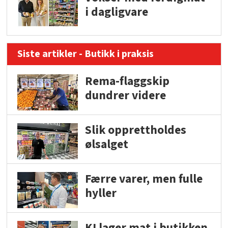
i dagligvare
Siste artikler - Butikk i praksis
Rema-flaggskip
dundrer videre
Slik opprettholdes
ølsalget
Færre varer, men fulle
hyller
KI lager mat i butikken