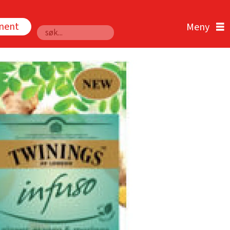
nnent
Søk