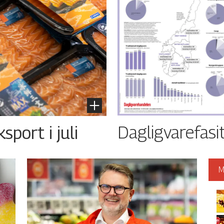
Dagligvarefasi
port i juli
M