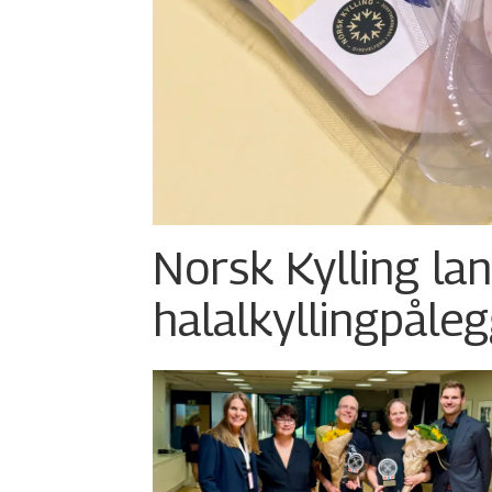
Norsk Kylling la
halalkylling­påleg