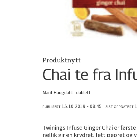
Produktnytt
Chai te fra Inf
Marit Haugdahl - dublett
15.10.2019 - 08:45
PUBLISERT
SIST OPPDATERT
Twinings Infuso Ginger Chai er første
nellik gir en krydret, lett pepret o