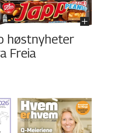
o høstnyheter
ra Freia