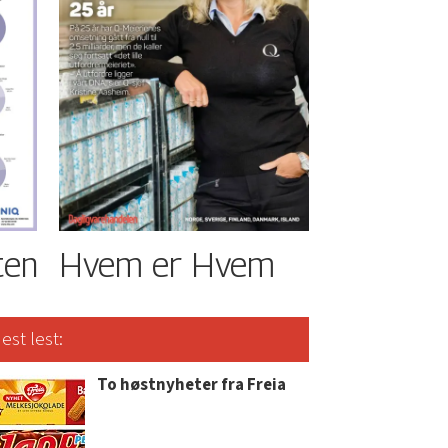
ten
Hvem er Hvem
est lest:
To høstnyheter fra Freia