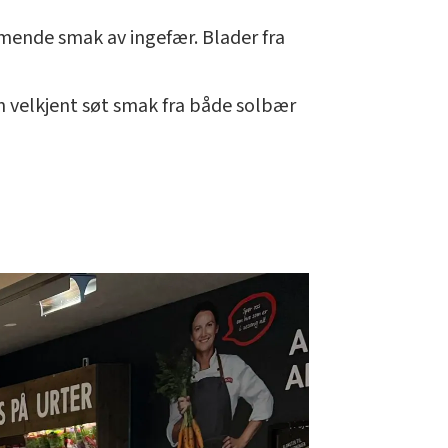
mende smak av ingefær. Blader fra
n velkjent søt smak fra både solbær