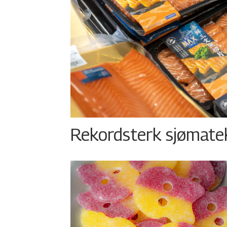
Rekordsterk sjømateks