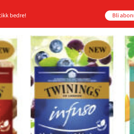
tikk bedre!
Bli abo