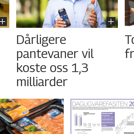
Dårligere
T
pantevaner vil
f
koste oss 1,3
milliarder