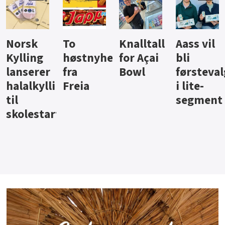
Knalltall
Aass vil
Brus og
Hard
ter
for Açai
bli
jus fra
iste fra
Bowl
førstevalg
Berentsen
Hansa
i lite-
segment