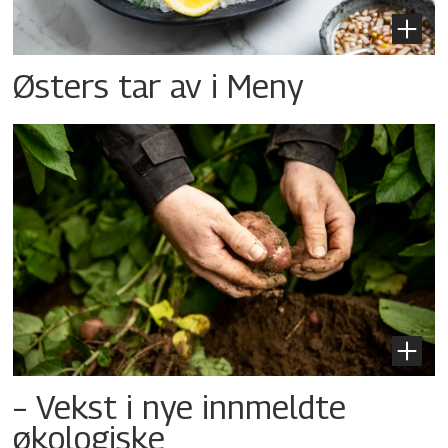
Østers tar av i Meny
– Vekst i nye innmeldte
økologiske