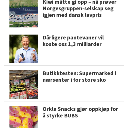
Kiwi måtte gi opp – nå prøver
Norgesgruppen-selskap seg
igjen med dansk lavpris
Dårligere pantevaner vil
koste oss 1,3 milliarder
Butikktesten: Supermarked i
nærsenter i for store sko
Orkla Snacks gjør oppkjøp for
å styrke BUBS