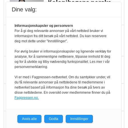
Kolonihagens norske
yoghurt: Trues av
Dine valg:
melkemangel
Informasjonskapsler og personvern
Marit Kolby vant
For å gi deg relevante annonser på vårt nettsted bruker vi
informasjon fra ditt besøk på vårt nettsted. Du kan reservere
Økologisk Norge sin
deg mot dette under "Innstillinger".
hederspris
For øvrig bruker vi informasjonskapsler og lignende verktøy for
analyse, for å sammenligne nettlesere, tilpasse innhold til deg
og for å utvikle og tilby nødvendig funksjonalitet. Les mer i vår
Blir enklere å velge
personvernerklæring.
økologisk i butikkhylla
Vi er med i Fagpressen-nettverket. Om du samtykker under, vil
du få relevante annonser på nettstedene til medlemmene i
nettverket basert på informasjon fra dine besøk på tvers av
Kolonihagen sliter
disse nettstedene. En oversikt over medlemmene finner du på
med å få tak i nok melk
Fagpressen.no.
Rapport: Økokundene
Avvis alle
Godta
Innstillinger
er klare! Er markedet