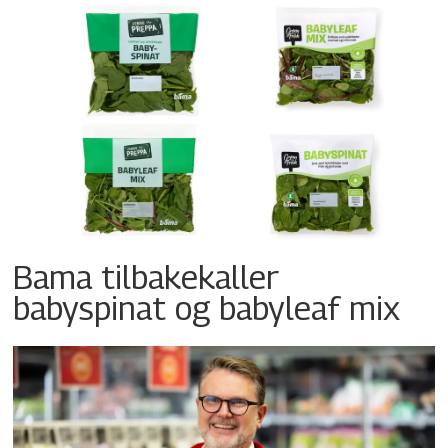
Bama tilbakekaller
babyspinat og babyleaf mix