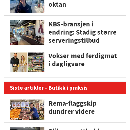
oktan
KBS-bransjen i
endring: Stadig større
serveringstilbud
Vokser med ferdigmat
i dagligvare
Siste artikler - Butikk i praksis
Rema-flaggskip
dundrer videre