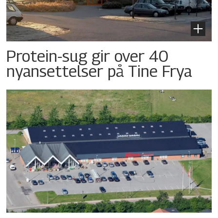
Protein-sug gir over 40
nyansettelser på Tine Frya