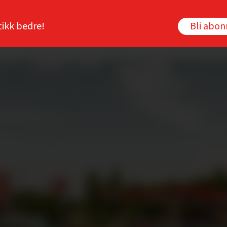
tikk bedre!
Bli abo