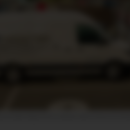
riske firmabiler. Mange firmaer har allerede meldt sin interesse for firm