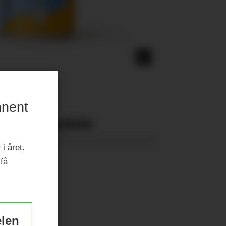
nnent
Nyeste eAvis:
i året.
 få
elen