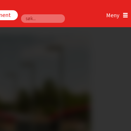
nnent
Søk