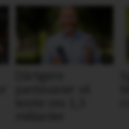
Dårligere
S
or
pantevaner vil
t
koste oss 1,3
c
milliarder