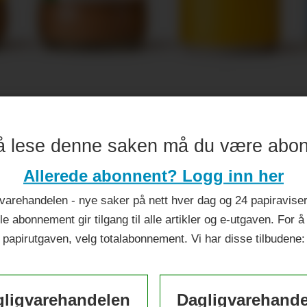
ileumsår
å lese denne saken må du være abo
Allerede abonnent? Logg inn her
varehandelen - nye saker på nett hver dag og 24 papiraviser 
le abonnement gir tilgang til alle artikler og e-utgaven. For å
papirutgaven, velg totalabonnement. Vi har disse tilbudene:
ligvarehandelen
Dagligvarehand