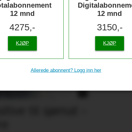
otalabonnement
Digitalabonnem
12 mnd
12 mnd
4275,-
3150,-
KJØP
KJØP
Allerede abonnent? Logg inn her
tive til sjømat –
re