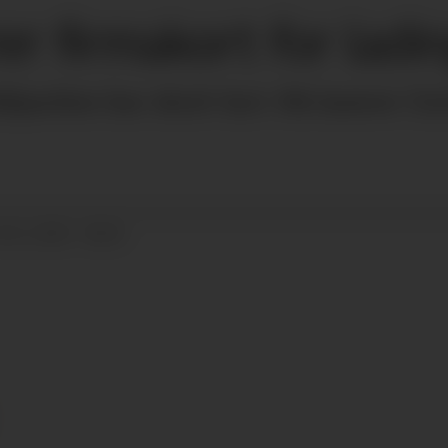
rer firmakort for ladi
ilparken har skutt fart. Nå laserer Cir
24.11.2020 - 08:20