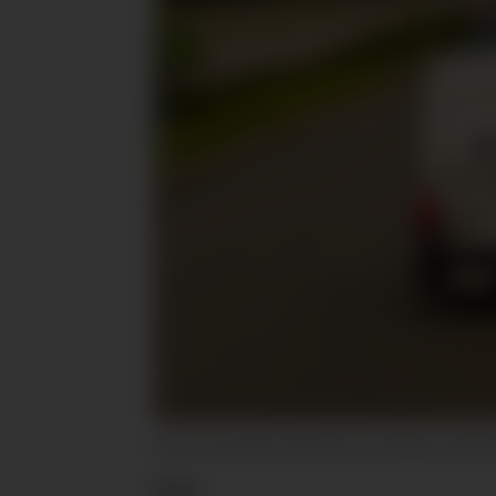
Circle K har lansert firmakort for lading av elekt
KBS