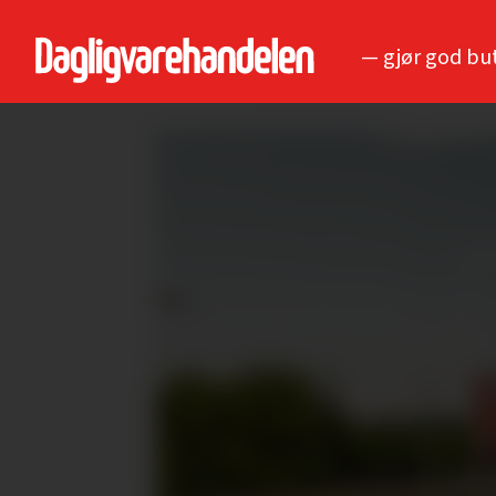
— gjør god bu