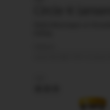
Circle K lanse
Elektrifiseringen av firmab
lading.
Redaksjonen
24.11.2020 - 07:20
PUBLISERT
SIST OPPDATERT
KBS