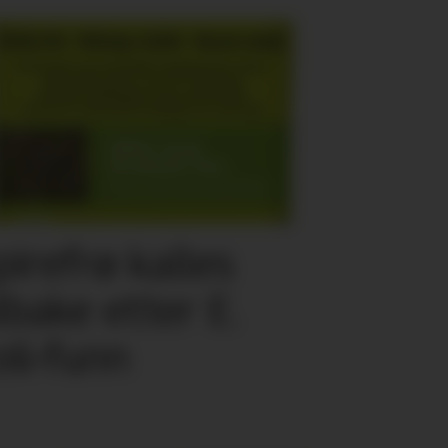
pirefrø kalles
ilbake etter E.
oli-funn