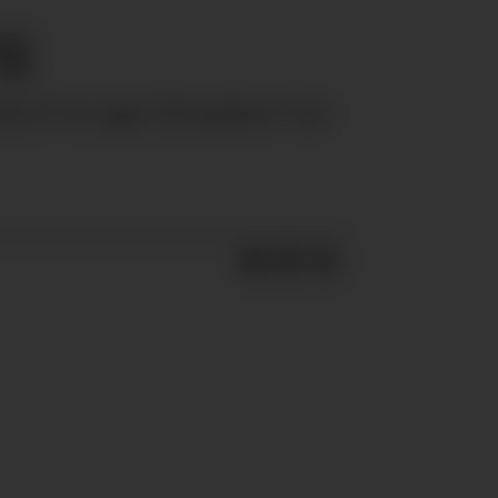
ng
cle K et eget firmakort for