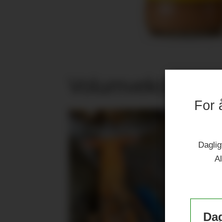
Volumvekst i jub
For 
Daglig
Al
Dag