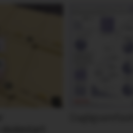
Dagligvarefasi
r
 skolestart