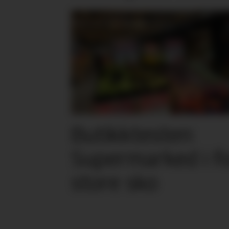
Butikktesten:
Supermarked i f
store sko