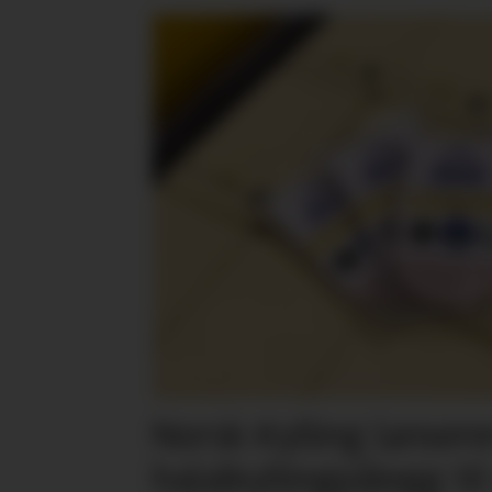
Norsk Kylling lansere
halalkyllingpålegg til