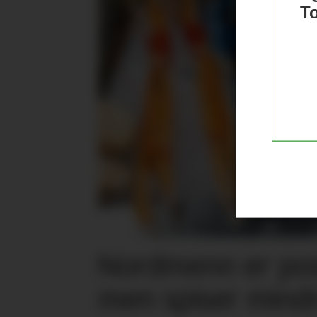
T
Nordmenn er posi
men spiser mind