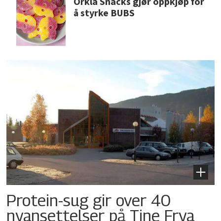
Orkla Snacks gjør oppkjøp for
å styrke BUBS
Protein-sug gir over 40
nyansettelser på Tine Frya