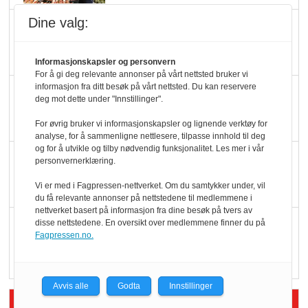
Dine valg:
Slik opprettholdes
ølsalget
Informasjonskapsler og personvern
For å gi deg relevante annonser på vårt nettsted bruker vi
informasjon fra ditt besøk på vårt nettsted. Du kan reservere
Færre varer, men fulle
deg mot dette under "Innstillinger".
hyller
For øvrig bruker vi informasjonskapsler og lignende verktøy for
analyse, for å sammenligne nettlesere, tilpasse innhold til deg
og for å utvikle og tilby nødvendig funksjonalitet. Les mer i vår
KI lager mat i butikken
personvernerklæring.
Vi er med i Fagpressen-nettverket. Om du samtykker under, vil
du få relevante annonser på nettstedene til medlemmene i
nettverket basert på informasjon fra dine besøk på tvers av
Q passerte 1 milliard i
disse nettstedene. En oversikt over medlemmene finner du på
Fagpressen.no.
Rema i 2025
Avvis alle
Godta
Innstillinger
Siste artikler - Økologisk