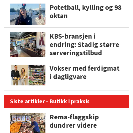
Potetball, kylling og 98
oktan
KBS-bransjen i
endring: Stadig større
serveringstilbud
Vokser med ferdigmat
i dagligvare
Siste artikler - Butikk i praksis
Rema-flaggskip
dundrer videre