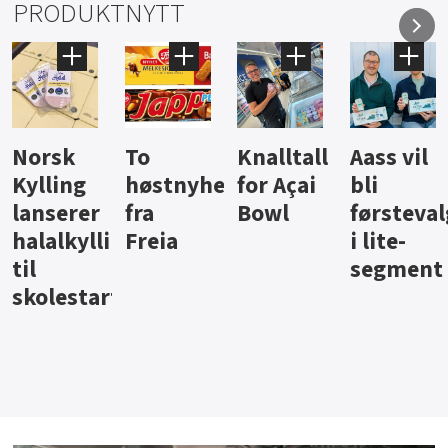
PRODUKTNYTT
Knalltall
Aass vil
Brus og
Hard
ter
for Açai
bli
jus fra
iste fra
Bowl
førstevalg
Berentsen
Hansa
i lite-
segment