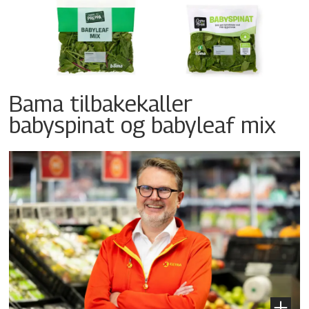
Bama tilbakekaller
babyspinat og babyleaf mix