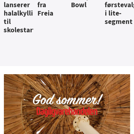
Bowl
førstevalg
Berentsen
Hansa
gg
i lite-
segment