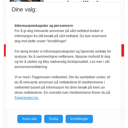
serveringstilbud
Dine valg:
Vokser med ferdigmat
i dagligvare
Informasjonskapsler og personvern
For å gi deg relevante annonser på vårt nettsted bruker vi
informasjon fra ditt besøk på vårt nettsted. Du kan reservere
deg mot dette under "Innstillinger".
Siste artikler - Butikk i praksis
For øvrig bruker vi informasjonskapsler og lignende verktøy for
analyse, for å sammenligne nettlesere, tilpasse innhold til deg
og for å utvikle og tilby nødvendig funksjonalitet. Les mer i vår
Rema-flaggskip
personvernerklæring.
dundrer videre
Vi er med i Fagpressen-nettverket. Om du samtykker under, vil
du få relevante annonser på nettstedene til medlemmene i
nettverket basert på informasjon fra dine besøk på tvers av
Slik opprettholdes
disse nettstedene. En oversikt over medlemmene finner du på
Fagpressen.no.
ølsalget
Færre varer, men fulle
Avvis alle
Godta
Innstillinger