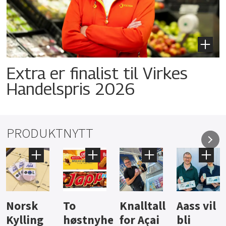
Extra er finalist til Virkes
Handelspris 2026
PRODUKTNYTT
Knalltall
Aass vil
Brus og
Hard
yheter
for Açai
bli
jus fra
iste fr