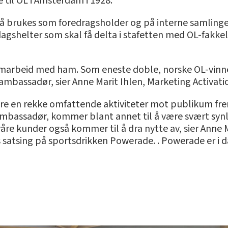
 til OL i Amsterdam i 1928.
 brukes som foredragsholder og på interne samlinger.
agshelter som skal få delta i stafetten med OL-fakkele
amarbeid med ham. Som eneste doble, norske OL-vinner 
ambassadør, sier Anne Marit Ihlen, Marketing Activat
re en rekke omfattende aktiviteter mot publikum fre
ambassadør, kommer blant annet til å være svært synli
 våre kunder også kommer til å dra nytte av, sier Anne M
 satsing på sportsdrikken Powerade. . Powerade er i da