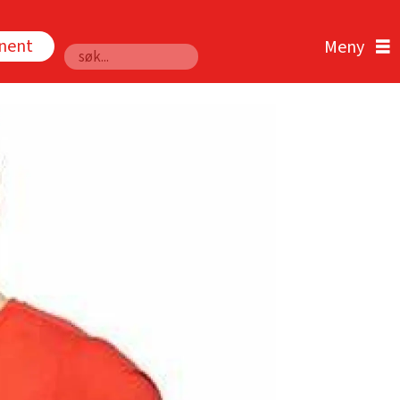
nnent
Søk