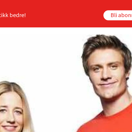
tikk bedre!
Bli abo