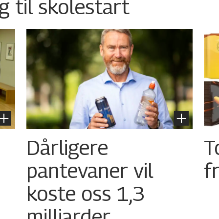
g til skolestart
Dårligere
T
pantevaner vil
f
koste oss 1,3
milliarder