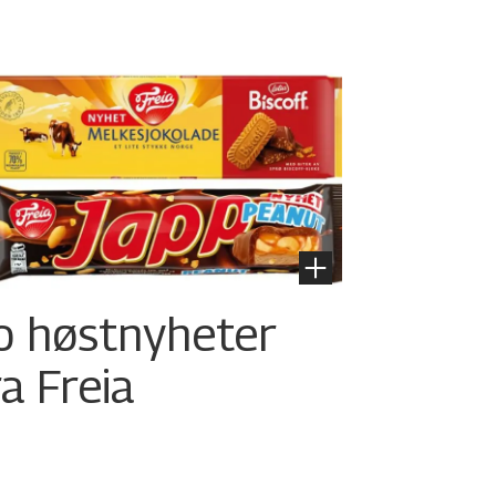
o høstnyheter
ra Freia