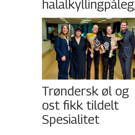
halalkylling­påleg
Trøndersk øl og
ost fikk tildelt
Spesialitet