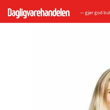
— gjør god bu