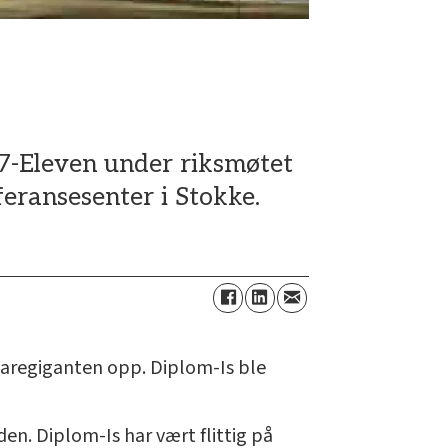
l/7-Eleven under riksmøtet
feransesenter i Stokke.
varegiganten opp. Diplom-Is ble
den. Diplom-Is har vært flittig på