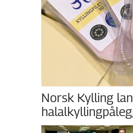
Norsk Kylling la
halalkylling­påleg