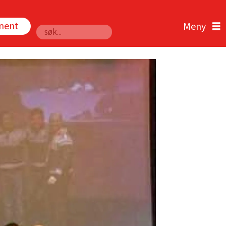
nnent
Søk