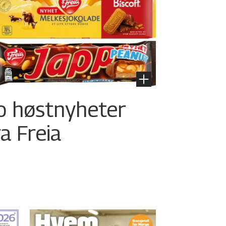
o høstnyheter
ra Freia