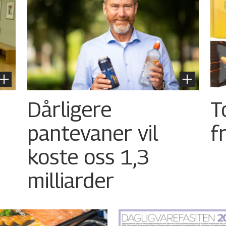
Dårligere
T
pantevaner vil
f
koste oss 1,3
milliarder