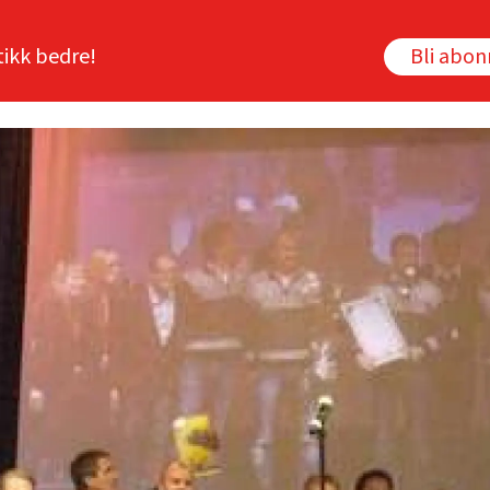
tikk bedre!
Bli abo