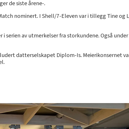
er de siste årene-.
atch nominert. I Shell/7-Eleven var i tillegg Tine og 
r i serien av utmerkelser fra storkundene. Også under 
kludert datterselskapet Diplom-Is. Meierikonsernet va
l.