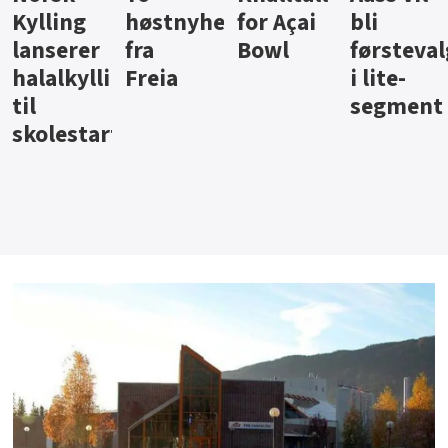
ter
for Açai
bli
jus fra
iste fra
Bowl
førstevalg
Berentsen
Hansa
i lite-
segment