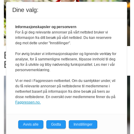
Dine valg:
Informasjonskapsler og personvern
For å gi deg relevante annonser på vårt nettsted bruker vi
informasjon fra ditt besøk på vårt nettsted. Du kan reservere
deg mot dette under "Innstillinger".
Billigbonanza da Norge slo
For øvrig bruker vi informasjonskapsler og lignende verktøy for
analyse, for å sammenligne nettlesere, tilpasse innhold til deg
Elfenbenkysten
og for å utvikle og tilby nødvendig funksjonalitet. Les mer i vår
personvernerklæring.
Vi er med i Fagpressen-nettverket. Om du samtykker under, vil
du få relevante annonser på nettstedene til medlemmene i
nettverket basert på informasjon fra dine besøk på tvers av
disse nettstedene. En oversikt over medlemmene finner du på
Fagpressen.no.
Avvis alle
Godta
Innstillinger