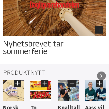
Nyhetsbrevet tar
sommerferie
PRODUKTNYTT
Knalltall
Aass vil
Brus og
Hard