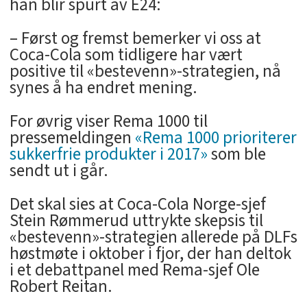
han blir spurt av E24:
– Først og fremst bemerker vi oss at
Coca-Cola som tidligere har vært
positive til «bestevenn»-strategien, nå
synes å ha endret mening.
For øvrig viser Rema 1000 til
pressemeldingen
«Rema 1000 prioriterer
sukkerfrie produkter i 2017»
som ble
sendt ut i går.
Det skal sies at Coca-Cola Norge-sjef
Stein Rømmerud uttrykte skepsis til
«bestevenn»-strategien allerede på DLFs
høstmøte i oktober i fjor, der han deltok
i et debattpanel med Rema-sjef Ole
Robert Reitan.