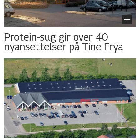
Protein-sug gir over 40
nyansettelser på Tine Frya