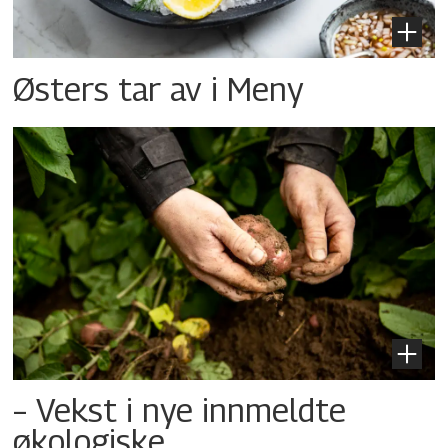
Østers tar av i Meny
– Vekst i nye innmeldte
økologiske