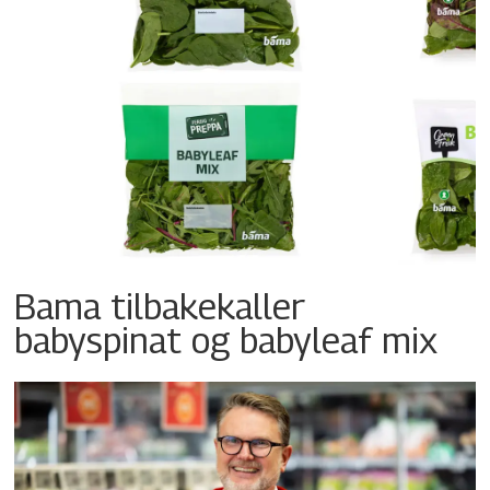
Bama tilbakekaller
babyspinat og babyleaf mix