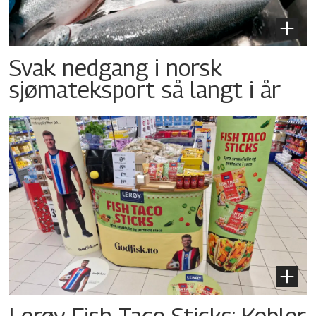
Svak nedgang i norsk
sjømateksport så langt i år
Lerøy Fish Taco Sticks: Kobler