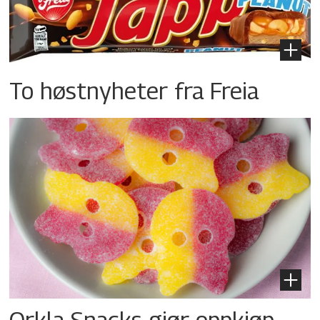
To høstnyheter fra Freia
Orkla Snacks gjør oppkjøp