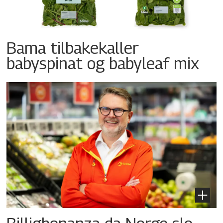
Bama tilbakekaller
babyspinat og babyleaf mix