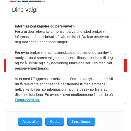
KI lager mat i butikken
Dine valg:
Informasjonskapsler og personvern
Q passerte 1 milliard i
For å gi deg relevante annonser på vårt nettsted bruker vi
informasjon fra ditt besøk på vårt nettsted. Du kan reservere
Rema i 2025
deg mot dette under "Innstillinger".
For øvrig bruker vi informasjonskapsler og lignende verktøy for
analyse, for å sammenligne nettlesere, tilpasse innhold til deg
Siste artikler - Økologisk
og for å utvikle og tilby nødvendig funksjonalitet. Les mer i vår
personvernerklæring.
Kolonihagens norske
Vi er med i Fagpressen-nettverket. Om du samtykker under, vil
du få relevante annonser på nettstedene til medlemmene i
yoghurt: Trues av
nettverket basert på informasjon fra dine besøk på tvers av
melkemangel
disse nettstedene. En oversikt over medlemmene finner du på
Fagpressen.no.
Marit Kolby vant
Økologisk Norge sin
Avvis alle
Godta
Innstillinger
hederspris