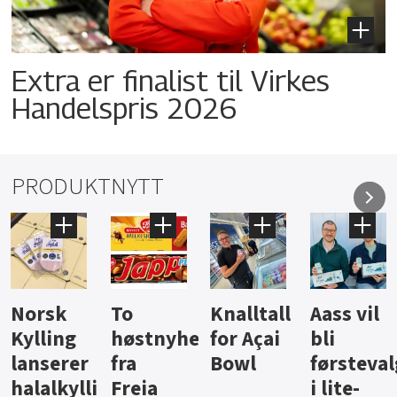
Extra er finalist til Virkes
Handelspris 2026
PRODUKTNYTT
Knalltall
Aass vil
Brus og
Hard
ter
for Açai
bli
jus fra
iste fra
Bowl
førstevalg
Berentsen
Hansa
i lite-