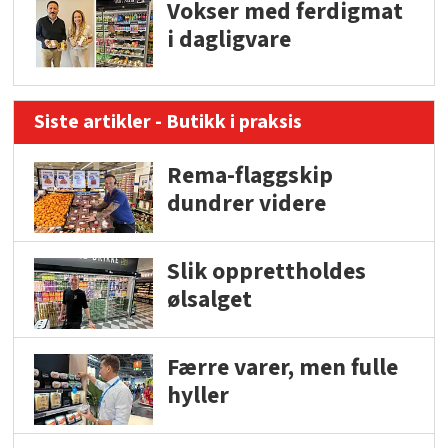
Vokser med ferdigmat
i dagligvare
Siste artikler - Butikk i praksis
Rema-flaggskip
dundrer videre
Slik opprettholdes
ølsalget
Færre varer, men fulle
hyller