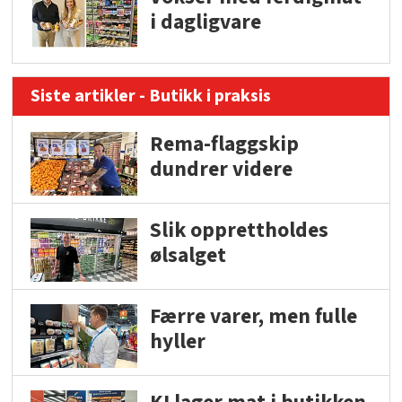
i dagligvare
Siste artikler - Butikk i praksis
Rema-flaggskip
dundrer videre
Slik opprettholdes
ølsalget
Færre varer, men fulle
hyller