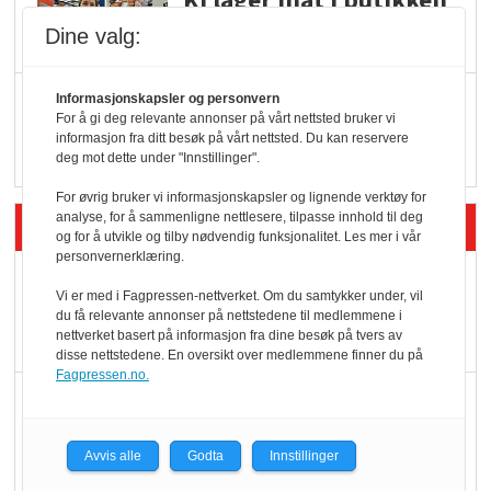
KI lager mat i butikken
Dine valg:
Q passerte 1 milliard i
Informasjonskapsler og personvern
For å gi deg relevante annonser på vårt nettsted bruker vi
Rema i 2025
informasjon fra ditt besøk på vårt nettsted. Du kan reservere
deg mot dette under "Innstillinger".
For øvrig bruker vi informasjonskapsler og lignende verktøy for
analyse, for å sammenligne nettlesere, tilpasse innhold til deg
Siste artikler - Økologisk
og for å utvikle og tilby nødvendig funksjonalitet. Les mer i vår
personvernerklæring.
Kolonihagens norske
Vi er med i Fagpressen-nettverket. Om du samtykker under, vil
yoghurt: Trues av
du få relevante annonser på nettstedene til medlemmene i
nettverket basert på informasjon fra dine besøk på tvers av
melkemangel
disse nettstedene. En oversikt over medlemmene finner du på
Fagpressen.no.
Marit Kolby vant
Økologisk Norge sin
hederspris
Avvis alle
Godta
Innstillinger