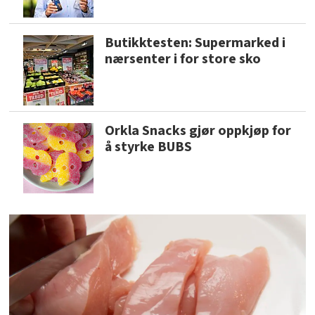
Butikktesten: Supermarked i
nærsenter i for store sko
Orkla Snacks gjør oppkjøp for
å styrke BUBS