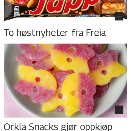
To høstnyheter fra Freia
Orkla Snacks gjør oppkjøp