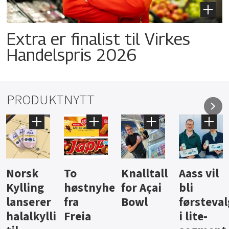
Extra er finalist til Virkes
Handelspris 2026
PRODUKTNYTT
Knalltall
Aass vil
Brus og
Hard
ter
for Açai
bli
jus fra
iste fra
Bowl
førstevalg
Berentsen
Hansa
i lite-