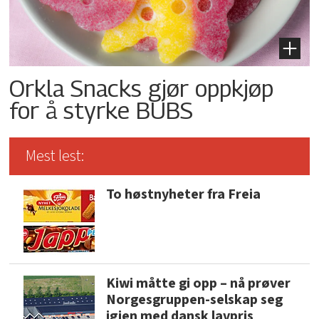
Orkla Snacks gjør oppkjøp
for å styrke BUBS
Mest lest:
To høstnyheter fra Freia
Kiwi måtte gi opp – nå prøver
Norgesgruppen-selskap seg
igjen med dansk lavpris