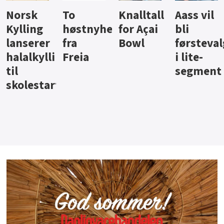
Knalltall
Aass vil
Brus og
Hard
ter
for Açai
bli
jus fra
iste fra
Bowl
førstevalg
Berentsen
Hansa
i lite-
segment