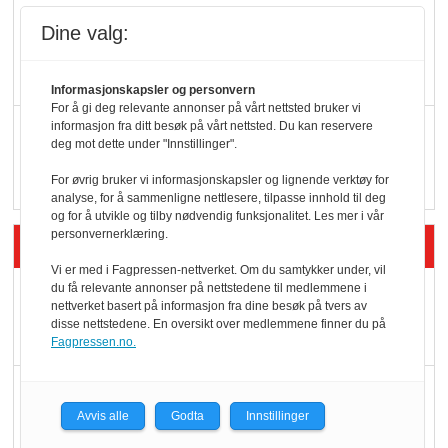
KBS-bransjen i
Dine valg:
endring: Stadig større
serveringstilbud
Informasjonskapsler og personvern
For å gi deg relevante annonser på vårt nettsted bruker vi
Vokser med ferdigmat
informasjon fra ditt besøk på vårt nettsted. Du kan reservere
deg mot dette under "Innstillinger".
i dagligvare
For øvrig bruker vi informasjonskapsler og lignende verktøy for
analyse, for å sammenligne nettlesere, tilpasse innhold til deg
og for å utvikle og tilby nødvendig funksjonalitet. Les mer i vår
personvernerklæring.
Siste artikler - Butikk i praksis
Vi er med i Fagpressen-nettverket. Om du samtykker under, vil
du få relevante annonser på nettstedene til medlemmene i
Rema-flaggskip
nettverket basert på informasjon fra dine besøk på tvers av
dundrer videre
disse nettstedene. En oversikt over medlemmene finner du på
Fagpressen.no.
Slik opprettholdes
ølsalget
Avvis alle
Godta
Innstillinger