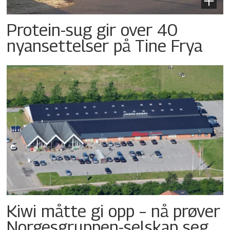
Protein-sug gir over 40
nyansettelser på Tine Frya
Kiwi måtte gi opp – nå prøver
Norgesgruppen-selskap seg