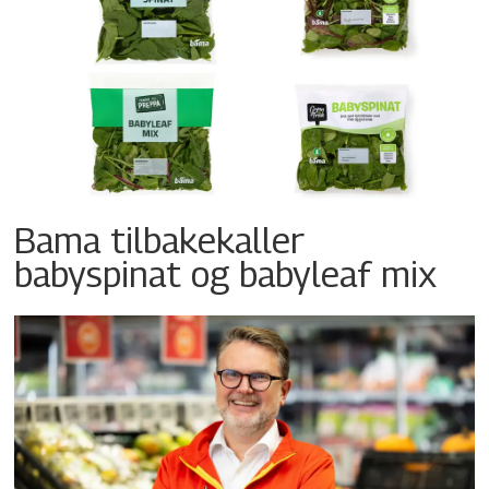
Bama tilbakekaller
babyspinat og babyleaf mix