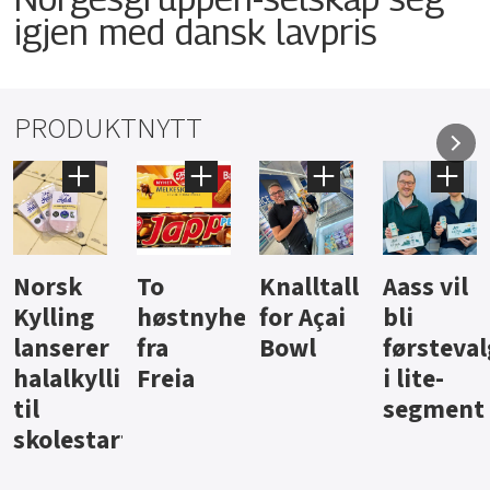
igjen med dansk lavpris
PRODUKTNYTT
Knalltall
Aass vil
Brus og
Hard
ter
for Açai
bli
jus fra
iste fra
Bowl
førstevalg
Berentsen
Hansa
i lite-
segment