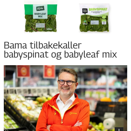
Bama tilbakekaller
babyspinat og babyleaf mix