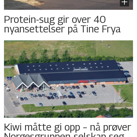
Protein-sug gir over 40
nyansettelser på Tine Frya
Kiwi måtte gi opp – nå prøver
Norgesgruppen-selskap seg