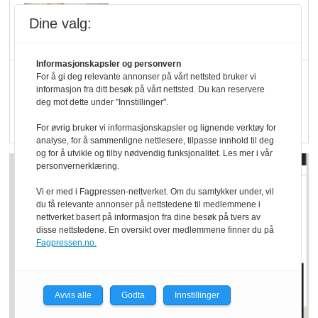
Kolonihagen sliter
Dine valg:
med å få tak i nok melk
Informasjonskapsler og personvern
Rapport: Økokundene
For å gi deg relevante annonser på vårt nettsted bruker vi
informasjon fra ditt besøk på vårt nettsted. Du kan reservere
er klare! Er markedet
deg mot dette under "Innstillinger".
det?
For øvrig bruker vi informasjonskapsler og lignende verktøy for
analyse, for å sammenligne nettlesere, tilpasse innhold til deg
og for å utvikle og tilby nødvendig funksjonalitet. Les mer i vår
personvernerklæring.
Vi er med i Fagpressen-nettverket. Om du samtykker under, vil
du få relevante annonser på nettstedene til medlemmene i
nettverket basert på informasjon fra dine besøk på tvers av
disse nettstedene. En oversikt over medlemmene finner du på
Fagpressen.no.
Avvis alle
Godta
Innstillinger