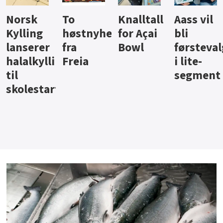
Knalltall
Aass vil
Brus og
Hard
ter
for Açai
bli
jus fra
iste fra
Bowl
førstevalg
Berentsen
Hansa
i lite-
segment