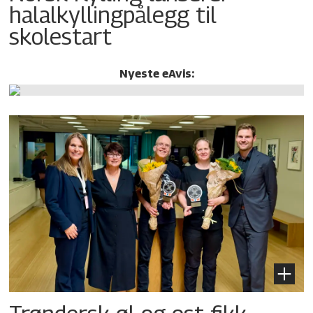
halalkylling­pålegg til
skolestart
Nyeste eAvis: