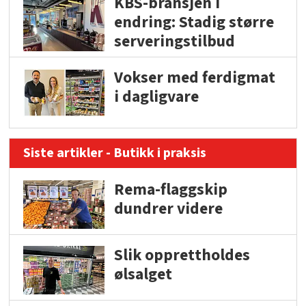
KBS-bransjen i
endring: Stadig større
serveringstilbud
Vokser med ferdigmat
i dagligvare
Siste artikler - Butikk i praksis
Rema-flaggskip
dundrer videre
Slik opprettholdes
ølsalget