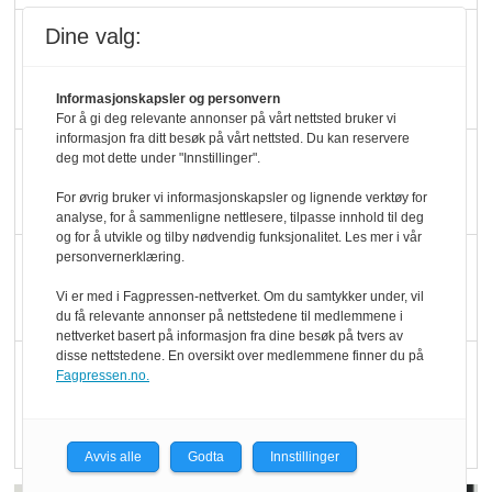
Dine valg:
Marit Kolby vant
Økologisk Norge sin
hederspris
Informasjonskapsler og personvern
For å gi deg relevante annonser på vårt nettsted bruker vi
informasjon fra ditt besøk på vårt nettsted. Du kan reservere
Blir enklere å velge
deg mot dette under "Innstillinger".
økologisk i butikkhylla
For øvrig bruker vi informasjonskapsler og lignende verktøy for
analyse, for å sammenligne nettlesere, tilpasse innhold til deg
og for å utvikle og tilby nødvendig funksjonalitet. Les mer i vår
personvernerklæring.
Kolonihagen sliter
med å få tak i nok melk
Vi er med i Fagpressen-nettverket. Om du samtykker under, vil
du få relevante annonser på nettstedene til medlemmene i
nettverket basert på informasjon fra dine besøk på tvers av
disse nettstedene. En oversikt over medlemmene finner du på
Rapport: Økokundene
Fagpressen.no.
er klare! Er markedet
det?
Avvis alle
Godta
Innstillinger