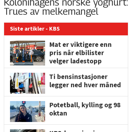
Kolonihagens norske yoghurt:
Trues av melkemangel
Siste artikler - KBS
Mat er viktigere enn
pris når elbilister
velger ladestopp
Ti bensinstasjoner
legger ned hver måned
Potetball, kylling og 98
oktan