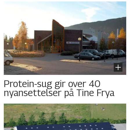
Protein-sug gir over 40
nyansettelser på Tine Frya