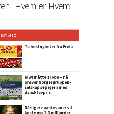
ten
Hvem er Hvem
est lest:
To høstnyheter fra Freia
Kiwi måtte gi opp – nå
prøver Norgesgruppen-
selskap seg igjen med
dansk lavpris
Dårligere pantevaner vil
koste oss 1,3 milliarder