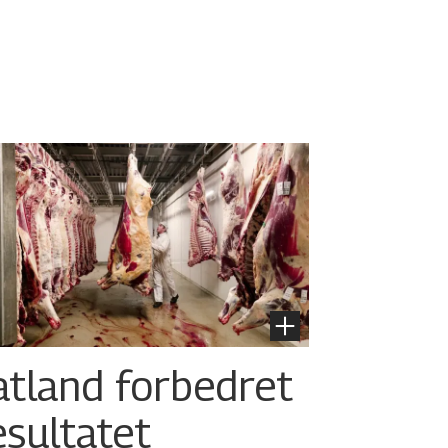
atland forbedret
esultatet