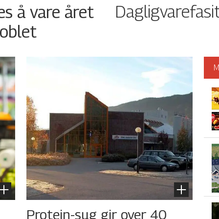
Dagligvarefasi
es å vare året
oblet
M
s
Protein-sug gir over 40