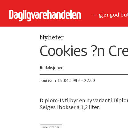
— gjør god bu
Nyheter
Cookies ?n Cr
Redaksjonen
19.04.1999 - 22:00
PUBLISERT
Diplom-Is tilbyr en ny variant i Dipl
Selges i bokser à 1,2 liter.
NYHETER