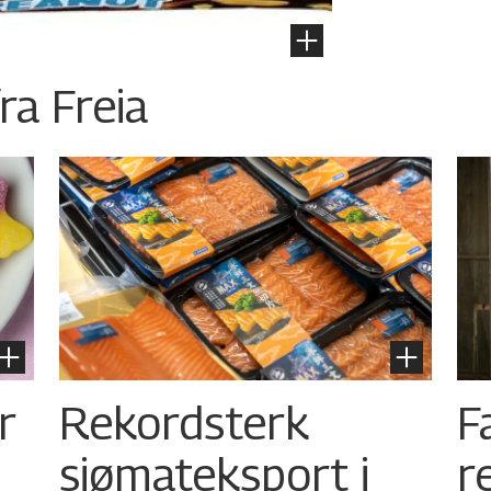
ra Freia
r
Rekordsterk
F
sjømateksport i
r