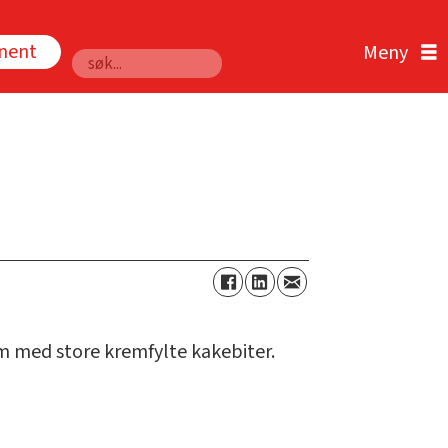
nnent
Søk
rem med store kremfylte kakebiter.