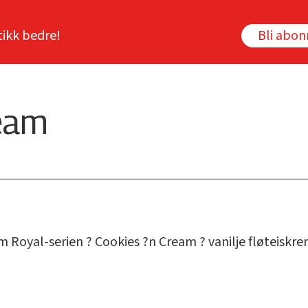
tikk bedre!
Bli abo
eam
om Royal-serien ? Cookies ?n Cream ? vanilje fløteisk