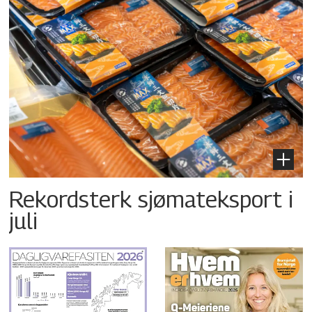
Rekordsterk sjømateksport i
juli