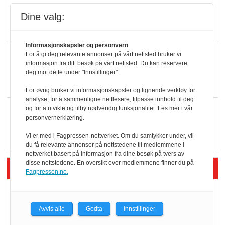
Potetball, kylling og 98
Dine valg:
oktan
Informasjonskapsler og personvern
KBS-bransjen i
For å gi deg relevante annonser på vårt nettsted bruker vi
informasjon fra ditt besøk på vårt nettsted. Du kan reservere
endring: Stadig større
deg mot dette under "Innstillinger".
serveringstilbud
For øvrig bruker vi informasjonskapsler og lignende verktøy for
analyse, for å sammenligne nettlesere, tilpasse innhold til deg
Vokser med ferdigmat
og for å utvikle og tilby nødvendig funksjonalitet. Les mer i vår
personvernerklæring.
i dagligvare
Vi er med i Fagpressen-nettverket. Om du samtykker under, vil
du få relevante annonser på nettstedene til medlemmene i
nettverket basert på informasjon fra dine besøk på tvers av
disse nettstedene. En oversikt over medlemmene finner du på
Siste artikler - Butikk i praksis
Fagpressen.no.
Rema-flaggskip
dundrer videre
Avvis alle
Godta
Innstillinger