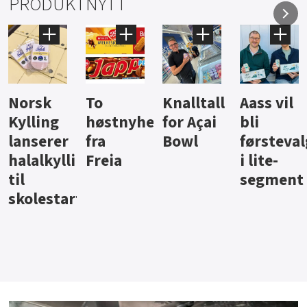
PRODUKTNYTT
Knalltall
Aass vil
Brus og
Hard
ter
for Açai
bli
jus fra
iste fra
Bowl
førstevalg
Berentsen
Hansa
i lite-
segment