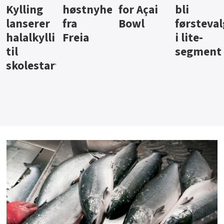
ter
for Açai
bli
jus fra
iste fra
Bowl
førstevalg
Berentsen
Hansa
i lite-
segment