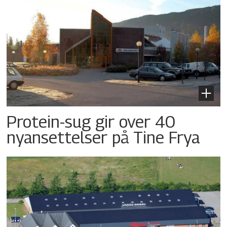
Protein-sug gir over 40
nyansettelser på Tine Frya