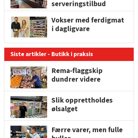
serveringstilbud
Vokser med ferdigmat
i dagligvare
Siste artikler - Butikk i praksis
Rema-flaggskip
dundrer videre
Slik opprettholdes
ølsalget
Færre varer, men fulle