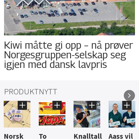
Kiwi måtte gi opp – nå prøver
Norgesgruppen-selskap seg
igjen med dansk lavpris
PRODUKTNYTT
Knalltall
Aass vil
Brus og
Hard