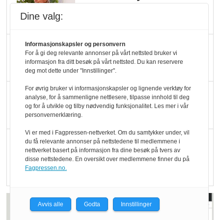
Økologisk Norge sin
Dine valg:
hederspris
Informasjonskapsler og personvern
Blir enklere å velge
For å gi deg relevante annonser på vårt nettsted bruker vi
økologisk i butikkhylla
informasjon fra ditt besøk på vårt nettsted. Du kan reservere
deg mot dette under "Innstillinger".
For øvrig bruker vi informasjonskapsler og lignende verktøy for
Kolonihagen sliter
analyse, for å sammenligne nettlesere, tilpasse innhold til deg
med å få tak i nok melk
og for å utvikle og tilby nødvendig funksjonalitet. Les mer i vår
personvernerklæring.
Vi er med i Fagpressen-nettverket. Om du samtykker under, vil
Rapport: Økokundene
du få relevante annonser på nettstedene til medlemmene i
nettverket basert på informasjon fra dine besøk på tvers av
er klare! Er markedet
disse nettstedene. En oversikt over medlemmene finner du på
det?
Fagpressen.no.
Avvis alle
Godta
Innstillinger