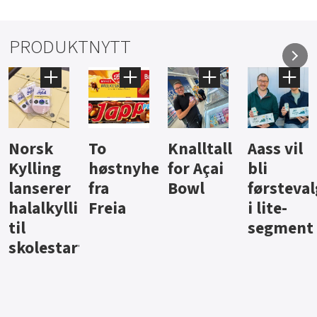
PRODUKTNYTT
Knalltall
Aass vil
Brus og
Hard
ter
for Açai
bli
jus fra
iste fra
Bowl
førstevalg
Berentsen
Hansa
i lite-
segment