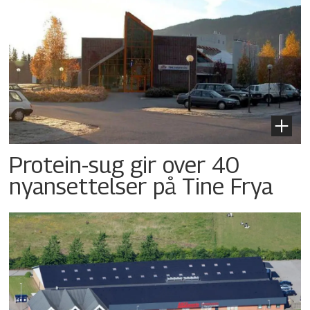
Protein-sug gir over 40
nyansettelser på Tine Frya