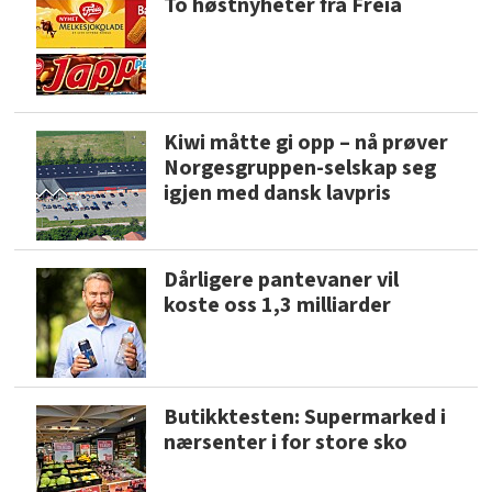
To høstnyheter fra Freia
Kiwi måtte gi opp – nå prøver
Norgesgruppen-selskap seg
igjen med dansk lavpris
Dårligere pantevaner vil
koste oss 1,3 milliarder
Butikktesten: Supermarked i
nærsenter i for store sko