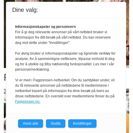
Dine valg:
Informasjonskapsler og personvern
For å gi deg relevante annonser på vårt nettsted bruker vi
informasjon fra ditt besøk på vårt nettsted. Du kan reservere
deg mot dette under "Innstillinger".
For øvrig bruker vi informasjonskapsler og lignende verktøy for
analyse, for å sammenligne nettlesere, tilpasse innhold til deg
og for å utvikle og tilby nødvendig funksjonalitet. Les mer i vår
personvernerklæring.
Fatland forbedret resultatet
Vi er med i Fagpressen-nettverket. Om du samtykker under, vil
du få relevante annonser på nettstedene til medlemmene i
nettverket basert på informasjon fra dine besøk på tvers av
disse nettstedene. En oversikt over medlemmene finner du på
Fagpressen.no.
Avvis alle
Godta
Innstillinger