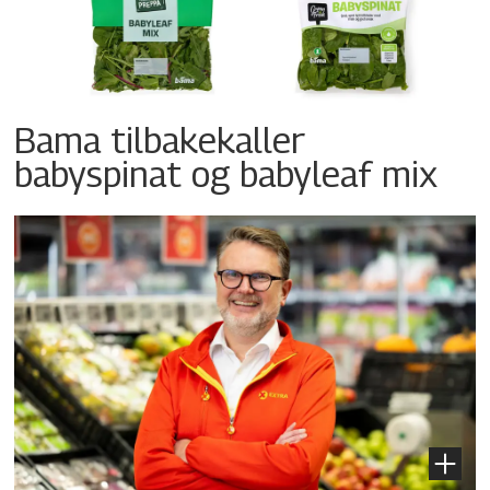
Bama tilbakekaller
babyspinat og babyleaf mix