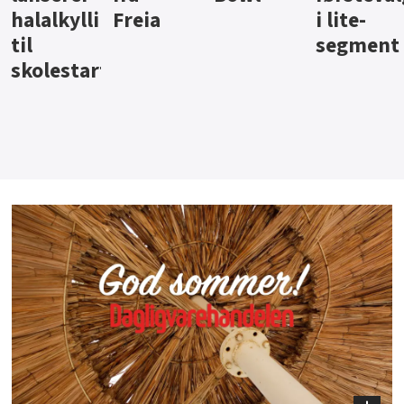
i lite-
segment