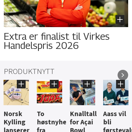
Extra er finalist til Virkes
Handelspris 2026
PRODUKTNYTT
Knalltall
Aass vil
Brus og
Hard
ter
for Açai
bli
jus fra
iste fra
Bowl
førstevalg
Berentsen
Hansa