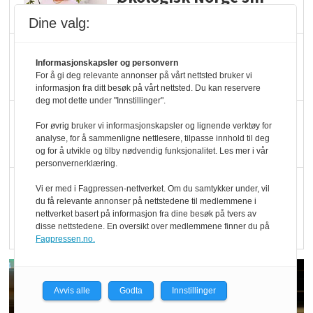
hederspris
Dine valg:
Blir enklere å velge
Informasjonskapsler og personvern
økologisk i butikkhylla
For å gi deg relevante annonser på vårt nettsted bruker vi
informasjon fra ditt besøk på vårt nettsted. Du kan reservere
deg mot dette under "Innstillinger".
Kolonihagen sliter
For øvrig bruker vi informasjonskapsler og lignende verktøy for
med å få tak i nok melk
analyse, for å sammenligne nettlesere, tilpasse innhold til deg
og for å utvikle og tilby nødvendig funksjonalitet. Les mer i vår
personvernerklæring.
Rapport: Økokundene
Vi er med i Fagpressen-nettverket. Om du samtykker under, vil
du få relevante annonser på nettstedene til medlemmene i
er klare! Er markedet
nettverket basert på informasjon fra dine besøk på tvers av
det?
disse nettstedene. En oversikt over medlemmene finner du på
Fagpressen.no.
Avvis alle
Godta
Innstillinger