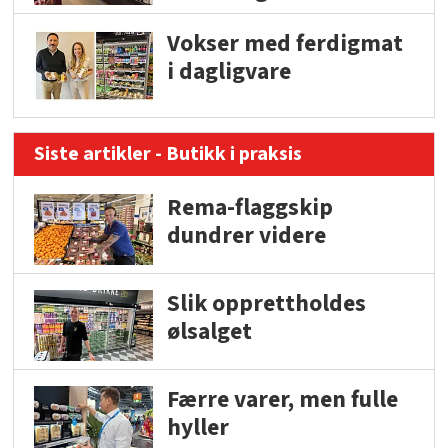
Vokser med ferdigmat
i dagligvare
Siste artikler - Butikk i praksis
Rema-flaggskip
dundrer videre
Slik opprettholdes
ølsalget
Færre varer, men fulle
hyller