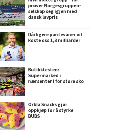
Kiwi måtte gi opp – nå
prøver Norgesgruppen-
selskap seg igjen med
dansk lavpris
Dårligere pantevaner vil
koste oss 1,3 milliarder
Butikktesten:
Supermarked i
nærsenter i for store sko
Orkla Snacks gjør
oppkjøp for å styrke
BUBS