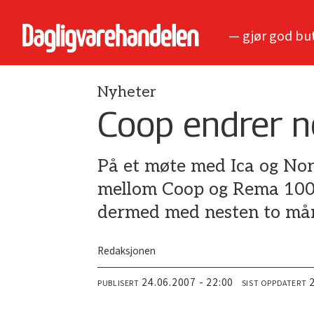
— gjør god bu
Nyheter
Coop endrer 
På et møte med Ica og Nor
mellom Coop og Rema 1000 
dermed med nesten to må
Redaksjonen
24.06.2007 - 22:00
PUBLISERT
SIST OPPDATERT