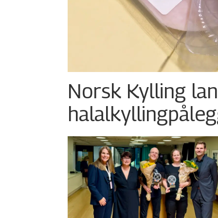
Norsk Kylling la
halalkylling­påleg