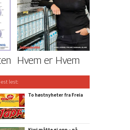
ten
Hvem er Hvem
est lest:
To høstnyheter fra Freia