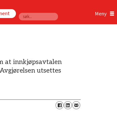
nnent
Søk
m at innkjøpsavtalen
Avgjørelsen utsettes