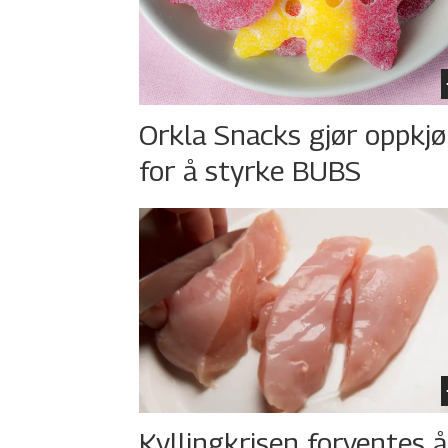
Orkla Snacks gjør oppkj
for å styrke BUBS
Kyllingkrisen forventes å