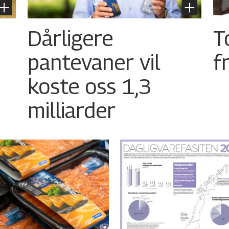
Dårligere
T
pantevaner vil
f
koste oss 1,3
milliarder