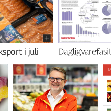
Dagligvarefasi
port i juli
M