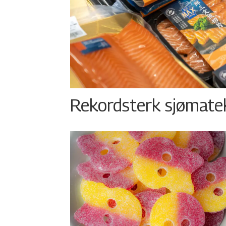
Rekordsterk sjømateks