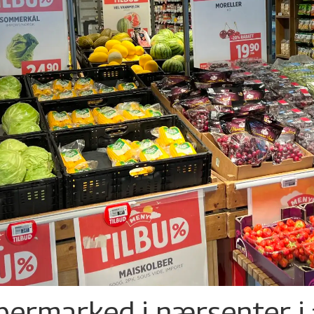
permarked i nærsenter i 