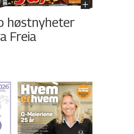
o høstnyheter
ra Freia