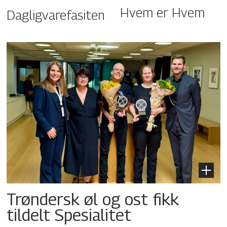
Hvem er Hvem
Dagligvarefasiten
Trøndersk øl og ost fikk
tildelt Spesialitet