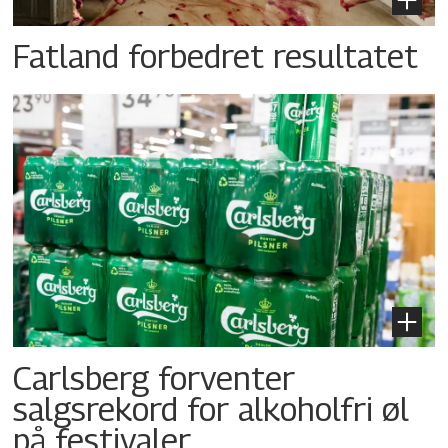
Fatland forbedret resultatet
Carlsberg forventer
salgsrekord for alkoholfri øl
på festivaler