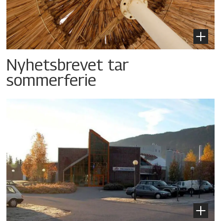
Nyhetsbrevet tar
sommerferie