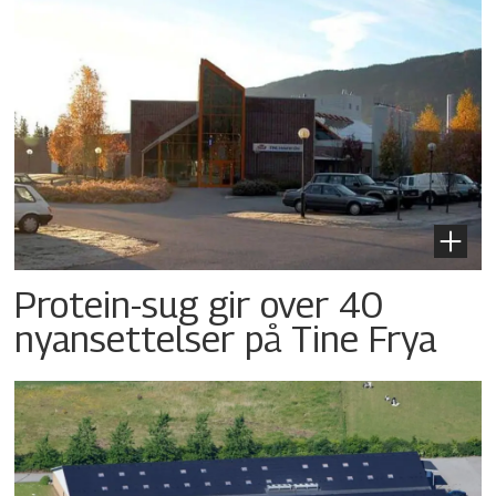
Protein-sug gir over 40
nyansettelser på Tine Frya