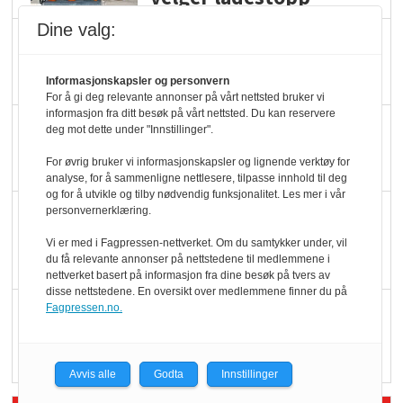
Dine valg:
Ti bensinstasjoner
legger ned hver måned
Informasjonskapsler og personvern
For å gi deg relevante annonser på vårt nettsted bruker vi
informasjon fra ditt besøk på vårt nettsted. Du kan reservere
Potetball, kylling og 98
deg mot dette under "Innstillinger".
oktan
For øvrig bruker vi informasjonskapsler og lignende verktøy for
analyse, for å sammenligne nettlesere, tilpasse innhold til deg
og for å utvikle og tilby nødvendig funksjonalitet. Les mer i vår
KBS-bransjen i
personvernerklæring.
endring: Stadig større
Vi er med i Fagpressen-nettverket. Om du samtykker under, vil
du få relevante annonser på nettstedene til medlemmene i
serveringstilbud
nettverket basert på informasjon fra dine besøk på tvers av
disse nettstedene. En oversikt over medlemmene finner du på
Fagpressen.no.
Vokser med ferdigmat
i dagligvare
Avvis alle
Godta
Innstillinger