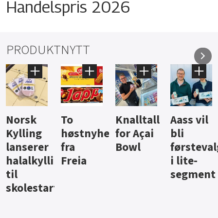
Handelspris 2026
PRODUKTNYTT
Knalltall
Aass vil
Brus og
Hard
ter
for Açai
bli
jus fra
iste fra
Bowl
førstevalg
Berentsen
Hansa
i lite-
segment