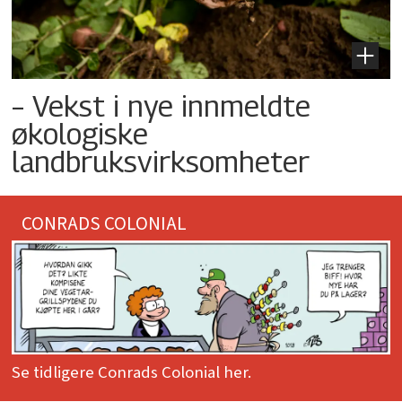
– Vekst i nye innmeldte
økologiske
landbruksvirksomheter
CONRADS COLONIAL
Se tidligere Conrads Colonial her.