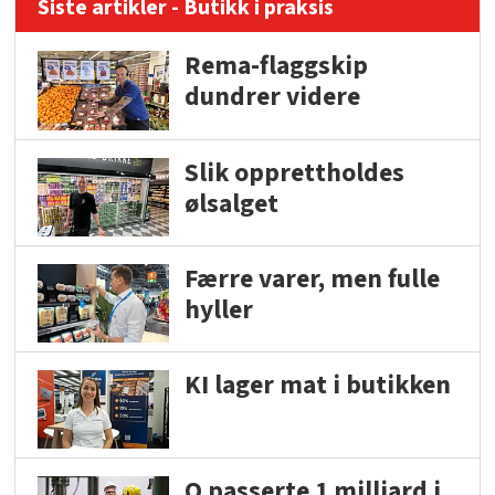
Siste artikler - Butikk i praksis
Rema-flaggskip
dundrer videre
Slik opprettholdes
ølsalget
Færre varer, men fulle
hyller
KI lager mat i butikken
Q passerte 1 milliard i