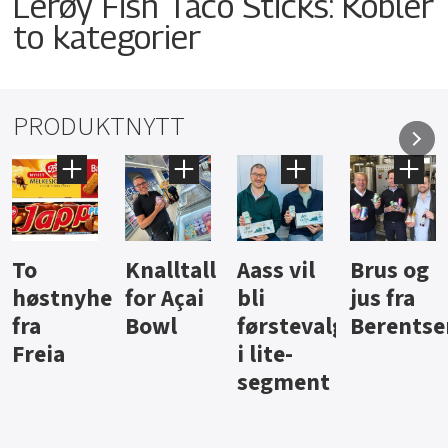
Lerøy Fish Taco Sticks: Kobler
to kategorier
PRODUKTNYTT
Knalltall
Aass vil
Brus og
Hard
ter
for Açai
bli
jus fra
iste fra
Bowl
førstevalg
Berentsen
Hansa
i lite-
segment