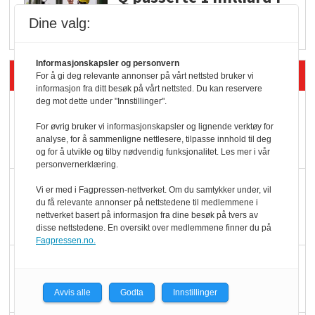
Rema i 2025
Dine valg:
Informasjonskapsler og personvern
Siste artikler - Økologisk
For å gi deg relevante annonser på vårt nettsted bruker vi
informasjon fra ditt besøk på vårt nettsted. Du kan reservere
deg mot dette under "Innstillinger".
Kolonihagens norske
yoghurt: Trues av
For øvrig bruker vi informasjonskapsler og lignende verktøy for
analyse, for å sammenligne nettlesere, tilpasse innhold til deg
melkemangel
og for å utvikle og tilby nødvendig funksjonalitet. Les mer i vår
personvernerklæring.
Marit Kolby vant
Vi er med i Fagpressen-nettverket. Om du samtykker under, vil
Økologisk Norge sin
du få relevante annonser på nettstedene til medlemmene i
nettverket basert på informasjon fra dine besøk på tvers av
hederspris
disse nettstedene. En oversikt over medlemmene finner du på
Fagpressen.no.
Blir enklere å velge
økologisk i butikkhylla
Avvis alle
Godta
Innstillinger