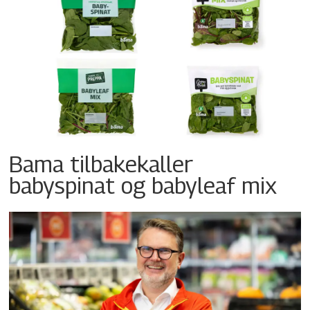
Bama tilbakekaller
babyspinat og babyleaf mix