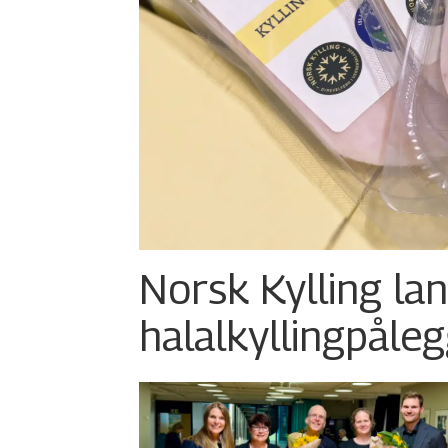
Norsk Kylling la
halalkylling­påleg