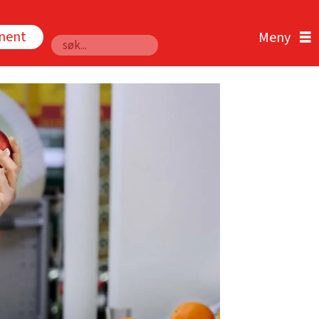
nnent
Søk