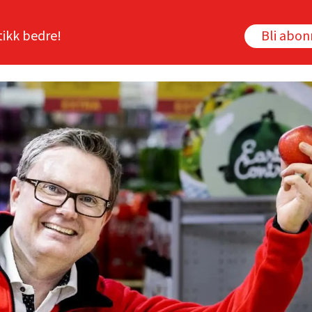
tikk bedre!
Bli abo