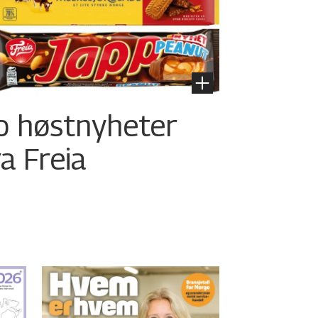
o høstnyheter
ra Freia