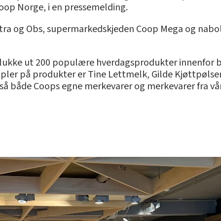
 Coop Norge, i en pressemelding.
Extra og Obs, supermarkedskjeden Coop Mega og nabo
å plukke ut 200 populære hverdagsprodukter innenfor b
pler på produkter er Tine Lettmelk, Gilde Kjøttpølse
ltså både Coops egne merkevarer og merkevarer fra vår