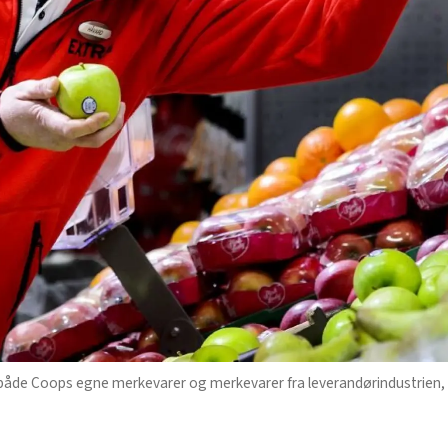
både Coops egne merkevarer og merkevarer fra leverandørindustrien, o