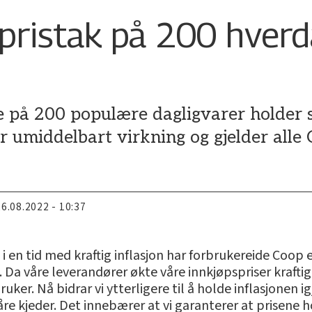
 pristak på 200 hver
e på 200 populære dagligvarer holder s
år umiddelbart virkning og gjelder alle
26.08.2022 - 10:37
og i en tid med kraftig inflasjon har forbrukereide Coop e
 våre leverandører økte våre innkjøpspriser kraftig med
ker. Nå bidrar vi ytterligere til å holde inflasjonen i
våre kjeder. Det innebærer at vi garanterer at prisene h