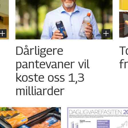
Dårligere
T
pantevaner vil
f
koste oss 1,3
milliarder