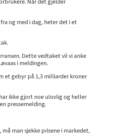
orbrukere. Når det gjelder
.
 og med i dag, heter det i et
tak.
urransen. Dette vedtaket vil vi anke
Løvaas i meldingen.
m et gebyr på 1,3 milliarder kroner
har ikke gjort noe ulovlig og heller
i en pressemelding.
st, må man sjekke prisene i markedet,