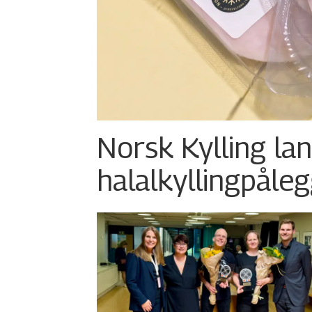
Norsk Kylling la
halalkylling­påleg