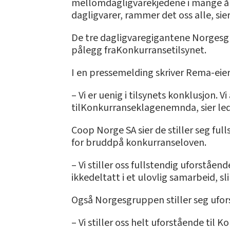
mellomdagligvarekjedene i mange år.
dagligvarer, rammer det oss alle, si
De tre dagligvaregigantene Norgesgr
pålegg fraKonkurransetilsynet.
I en pressemelding skriver Rema-eier
– Vi er uenig i tilsynets konklusjon. 
tilKonkurranseklagenemnda, sier lede
Coop Norge SA sier de stiller seg fu
for bruddpå konkurranseloven.
– Vi stiller oss fullstendig uforståe
ikkedeltatt i et ulovlig samarbeid, 
Også Norgesgruppen stiller seg ufor
– Vi stiller oss helt uforstående til