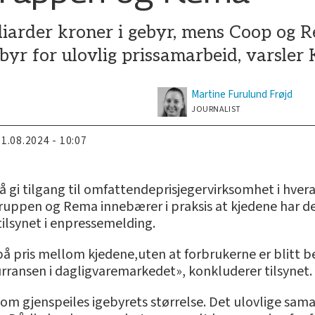
liarder kroner i gebyr, mens Coop og 
ebyr for ulovlig prissamarbeid, varsler
Martine
Furulund Frøjd
JOURNALIST
21.08.2024 - 10:07
gi tilgang til omfattendeprisjegervirksomhet i hvera
pen og Rema innebærer i praksis at kjedene har de
ilsynet i enpressemelding.
å pris mellom kjedene,uten at forbrukerne er blitt b
ransen i dagligvaremarkedet», konkluderer tilsynet.
 som gjenspeiles igebyrets størrelse. Det ulovlige sa