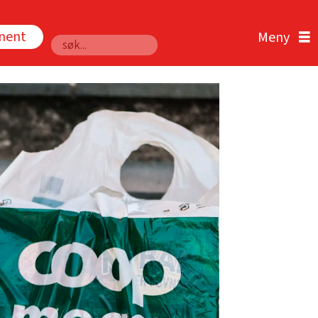
nnent
Søk