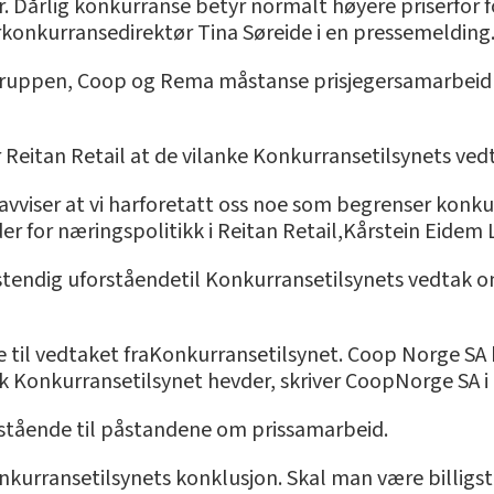
 Dårlig konkurranse betyr normalt høyere priserfor f
erkonkurransedirektør Tina Søreide i en pressemelding
uppen, Coop og Rema måstanse prisjegersamarbeid fra
 Reitan Retail at de vilanke Konkurransetilsynets ved
Vi avviser at vi harforetatt oss noe som begrenser konk
r for næringspolitikk i Reitan Retail,Kårstein Eidem 
llstendig uforståendetil Konkurransetilsynets vedtak o
nde til vedtaket fraKonkurransetilsynet. Coop Norge SA 
slik Konkurransetilsynet hevder, skriver CoopNorge SA 
stående til påstandene om prissamarbeid.
 Konkurransetilsynets konklusjon. Skal man være billig