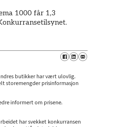
Rema 1000 får 1,3
 Konkurransetilsynet.
ndres butikker har vært ulovlig.
lt storemengder prisinformasjon
edre informert om prisene.
marbeidet har svekket konkurransen