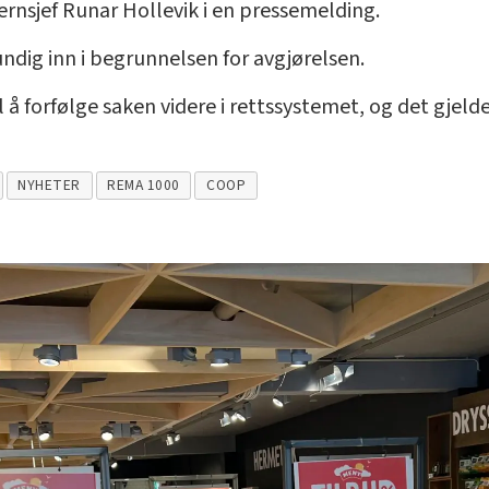
nsernsjef Runar Hollevik i en pressemelding.
dig inn i begrunnelsen for avgjørelsen.
l å forfølge saken videre i rettssystemet, og det gjelder
NYHETER
REMA 1000
COOP