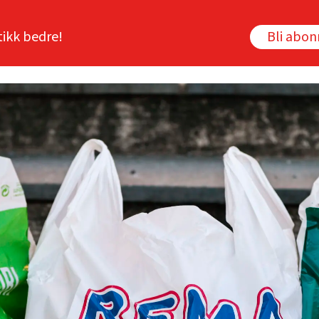
tikk bedre!
Bli abo