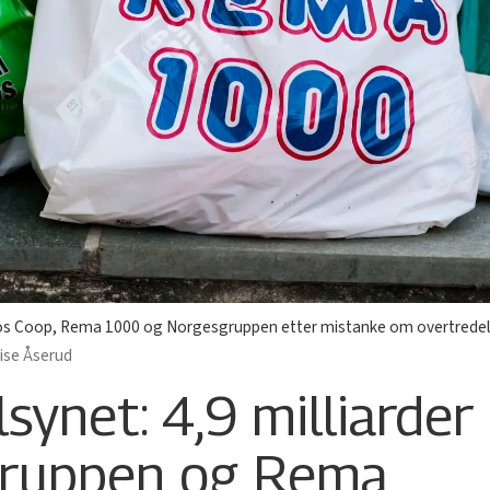
a hos Coop, Rema 1000 og Norgesgruppen etter mistanke om overtredels
ise Åserud
ynet: 4,9 milliarder i
gruppen og Rema