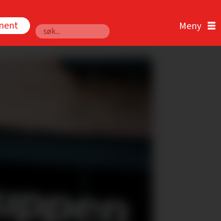
nnent
Søk