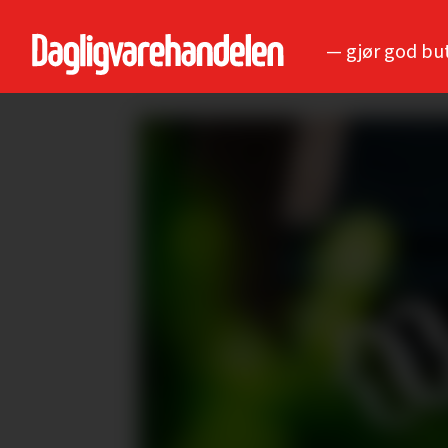
— gjør god bu