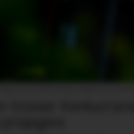
v prisjegere, selv om Konkurransetilsynet har pålagt dem, Coop og Rem
 trosser Konkurranset
prisjegere