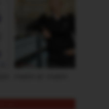
ten
Hvem er Hvem
est lest: