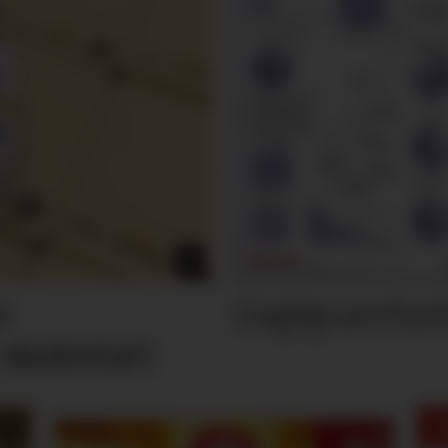
Dagligvarefasi
r
 skolestart
M