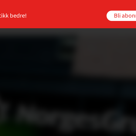
tikk bedre!
Bli abo