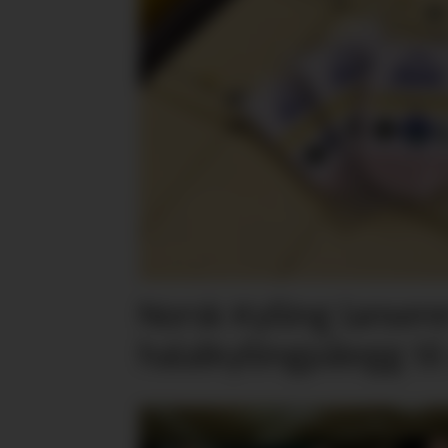
Norsk Kylling lansere
halalkyllingpålegg til