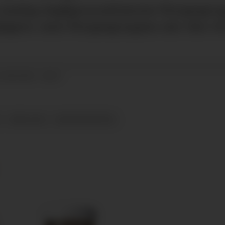
 onsdag dagligvareaktørene Norgesgru
egere, men Norgesgruppen sier den vil 
22.08.2024 - 08:27
REMA 1000
NORGESGRUPPEN