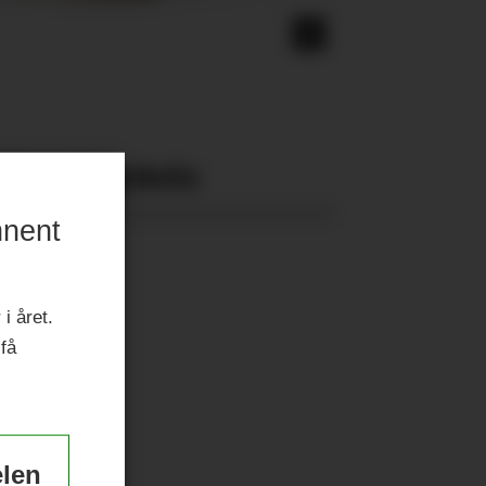
Nyeste eAvis:
nnent
i året.
 få
elen