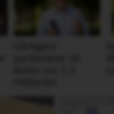
Dårligere
S
or
pantevaner vil
t
koste oss 1,3
c
milliarder