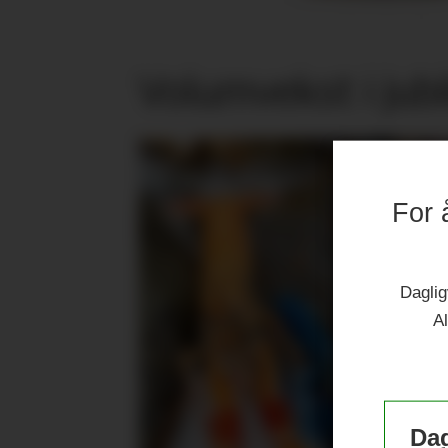
Volumvekst i jub
For 
Daglig
Al
Dag