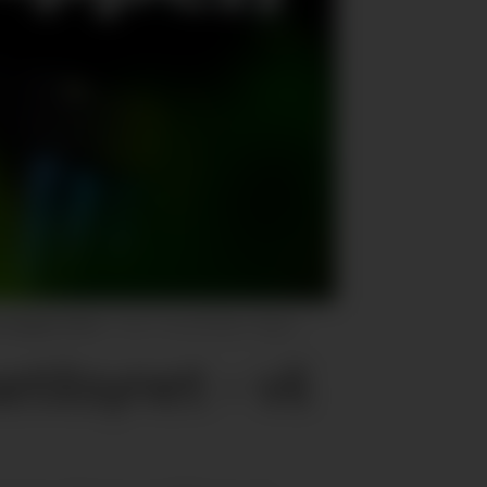
a å gjøre dette.
Trond Reidar Teigen
ilsynet – vil