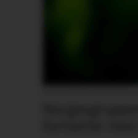
Norgesgruppen sier de ikke vil avvikle bruken a
Norgesgruppen
fortsette med 