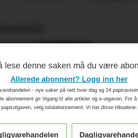
ileumsår
å lese denne saken må du være abo
Allerede abonnent? Logg inn her
varehandelen - nye saker på nett hver dag og 24 papiraviser 
le abonnement gir tilgang til alle artikler og e-utgaven. For å
papirutgaven, velg totalabonnement. Vi har disse tilbudene:
ligvarehandelen
Dagligvarehand