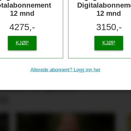
otalabonnement
Digitalabonnem
12 mnd
12 mnd
4275,-
3150,-
KJØP
KJØP
Allerede abonnent? Logg inn her
tive til sjømat –
re