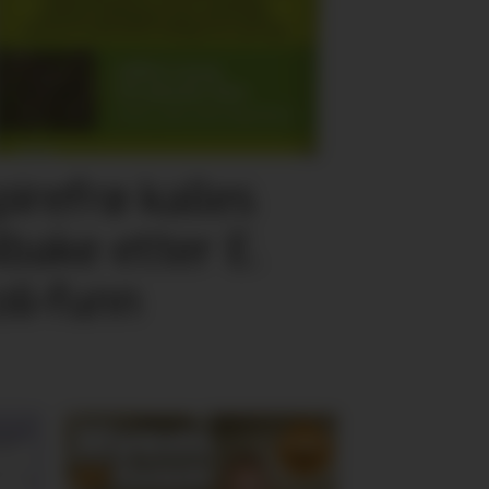
pirefrø kalles
ilbake etter E.
oli-funn