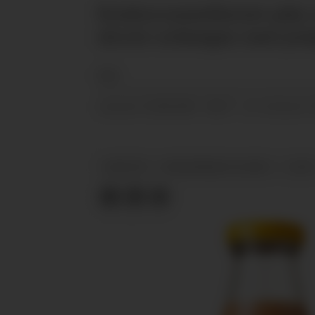
Konkurransetilsynet påla
skrote ordningen med prisj
NTB
22.08.2024 - 08:27
PUBLISERT
SIST OPPDATERT
NYHETER
KONKURRANSETILSYNET
COOP