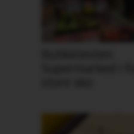
Butikktesten:
Supermarked i f
store sko