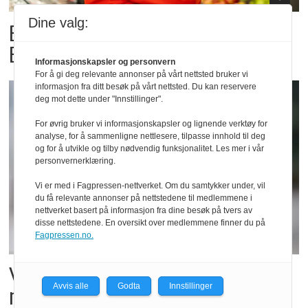
Dine valg:
Billigbonanza da Norge slo
Elfenbenkysten
Informasjonskapsler og personvern
For å gi deg relevante annonser på vårt nettsted bruker vi
informasjon fra ditt besøk på vårt nettsted. Du kan reservere
deg mot dette under "Innstillinger".
For øvrig bruker vi informasjonskapsler og lignende verktøy for
analyse, for å sammenligne nettlesere, tilpasse innhold til deg
og for å utvikle og tilby nødvendig funksjonalitet. Les mer i vår
personvernerklæring.
Vi er med i Fagpressen-nettverket. Om du samtykker under, vil
du få relevante annonser på nettstedene til medlemmene i
nettverket basert på informasjon fra dine besøk på tvers av
disse nettstedene. En oversikt over medlemmene finner du på
Fagpressen.no.
Vil vokse i brusmarkedet
Avvis alle
Godta
Innstillinger
med Dr Pepper