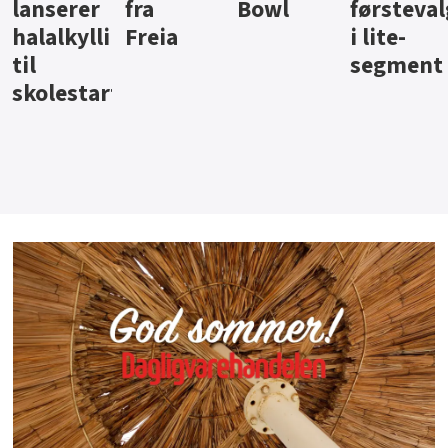
Bowl
førstevalg
Berentsen
Hansa
i lite-
segment