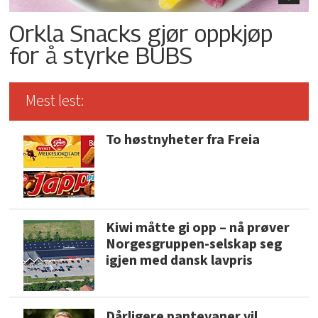
Orkla Snacks gjør oppkjøp
for å styrke BUBS
Mest lest:
To høstnyheter fra Freia
Kiwi måtte gi opp – nå prøver
Norgesgruppen-selskap seg
igjen med dansk lavpris
Dårligere pantevaner vil