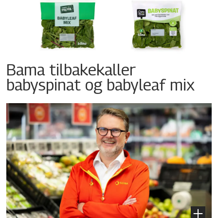
Bama tilbakekaller
babyspinat og babyleaf mix