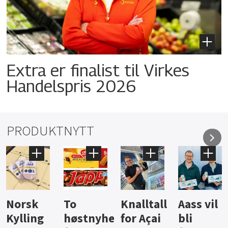
Extra er finalist til Virkes
Handelspris 2026
PRODUKTNYTT
Knalltall
Aass vil
Brus og
Hard
ter
for Açai
bli
jus fra
iste fra