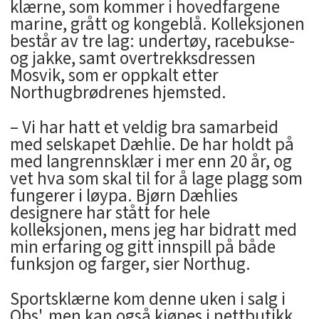
klærne, som kommer i hovedfargene
marine, grått og kongeblå. Kolleksjonen
består av tre lag: undertøy, racebukse-
og jakke, samt overtrekksdressen
Mosvik, som er oppkalt etter
Northugbrødrenes hjemsted.
– Vi har hatt et veldig bra samarbeid
med selskapet Dæhlie. De har holdt på
med langrennsklær i mer enn 20 år, og
vet hva som skal til for å lage plagg som
fungerer i løypa. Bjørn Dæhlies
designere har stått for hele
kolleksjonen, mens jeg har bidratt med
min erfaring og gitt innspill på både
funksjon og farger, sier Northug.
Sportsklærne kom denne uken i salg i
Obs', men kan også kjøpes i nettbutikk