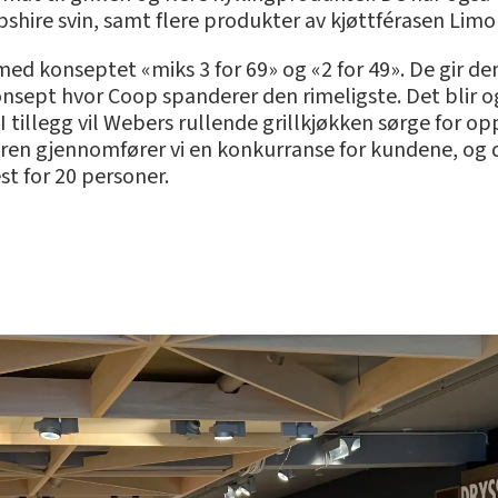
pshire svin, samt flere produkter av kjøttférasen Li
 med konseptet «miks 3 for 69» og «2 for 49». De gir
 konsept hvor Coop spanderer den rimeligste. Det blir 
I tillegg vil Webers rullende grillkjøkken sørge for o
n gjennomfører vi en konkurranse for kundene, og d
lfest for 20 personer.