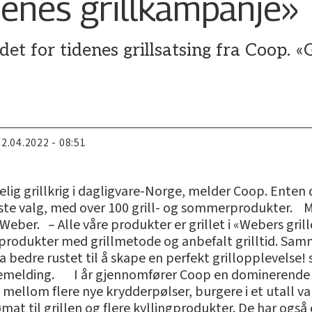
enes grillkampanje»
det for tidenes grillsatsing fra Coop. 
22.04.2022 - 08:51
lig grillkrig i dagligvare-Norge, melder Coop. Enten d
te valg, med over 100 grill- og sommerprodukter. M
, Weber. – Alle våre produkter er grillet i «Webers gri
produkter med grillmetode og anbefalt grilltid. Samme
a bedre rustet til å skape en perfekt grillopplevelse! 
emelding. I år gjennomfører Coop en dominerende k
ellom flere nye krydderpølser, burgere i et utall var
sjømat til grillen og flere kyllingprodukter. De har også