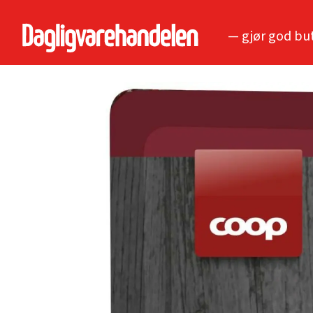
— gjør god bu