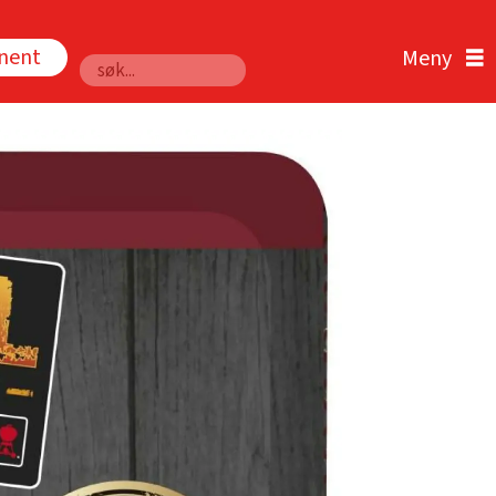
nnent
Søk