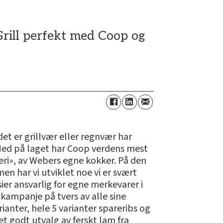
«Grill perfekt med Coop og
et er grillvær eller regnvær har
ed på laget har Coop verdens mest
lleri», av Webers egne kokker. På den
n har vi utviklet noe vi er svært
sier ansvarlig for egne merkevarer i
ampanje på tvers av alle sine
ianter, hele 5 varianter spareribs og
 et godt utvalg av ferskt lam fra