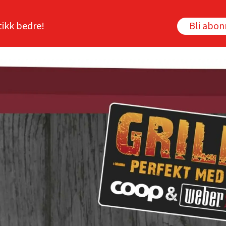
tikk bedre!
Bli abo