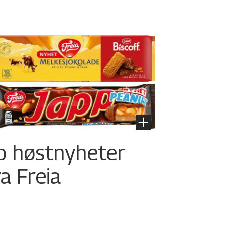
o høstnyheter
ra Freia