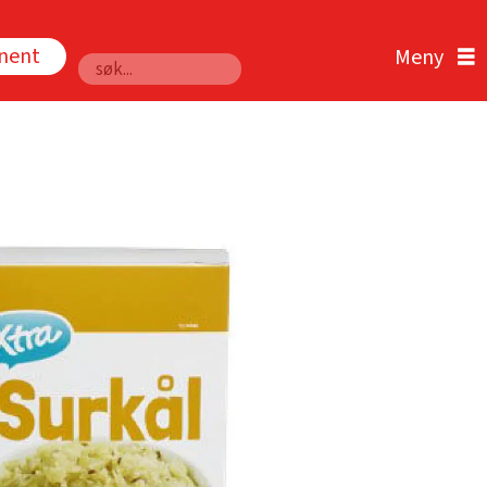
nnent
Søk