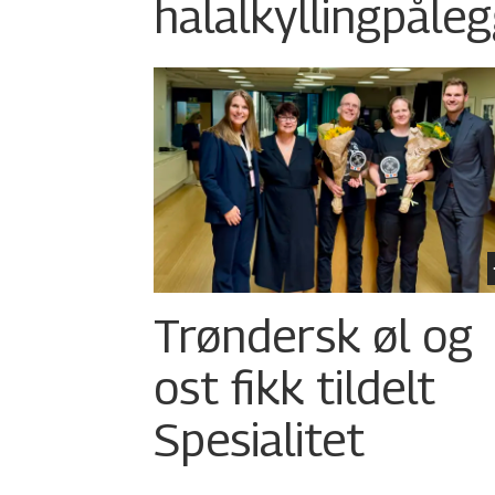
halalkylling­påleg
Trøndersk øl og
ost fikk tildelt
Spesialitet