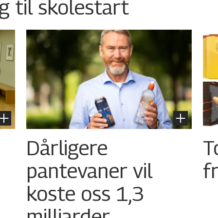
g til skolestart
Dårligere
T
pantevaner vil
f
koste oss 1,3
milliarder