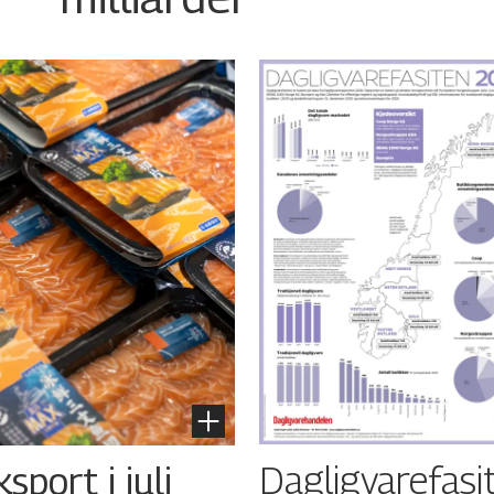
Dagligvarefasi
port i juli