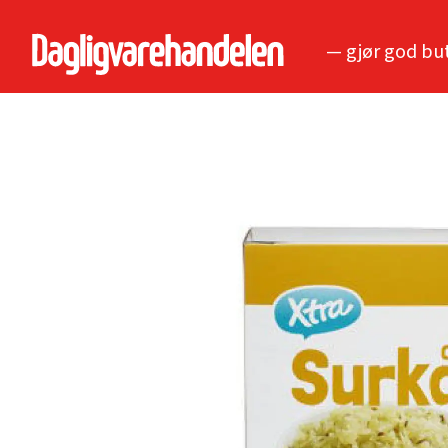
— gjør god bu