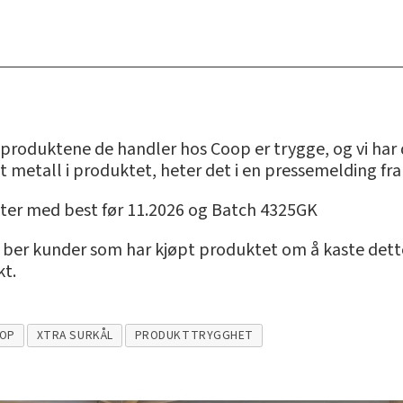
produktene de handler hos Coop er trygge, og vi har de
t metall i produktet, heter det i en pressemelding fr
kter med best før 11.2026 og Batch 4325GK
p ber kunder som har kjøpt produktet om å kaste dette 
kt.
OP
XTRA SURKÅL
PRODUKTTRYGGHET