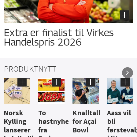
Extra er finalist til Virkes
Handelspris 2026
PRODUKTNYTT
Knalltall
Aass vil
Brus og
Hard
ter
for Açai
bli
jus fra
iste fra
Bowl
førstevalg
Berentsen
Hansa