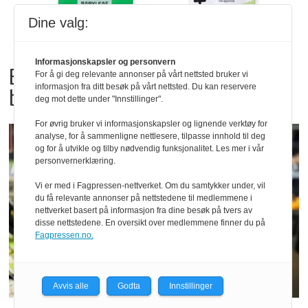
Dine valg:
Informasjonskapsler og personvern
Bama tilbakekaller
For å gi deg relevante annonser på vårt nettsted bruker vi
informasjon fra ditt besøk på vårt nettsted. Du kan reservere
babyspinat og babyleaf mix
deg mot dette under "Innstillinger".
For øvrig bruker vi informasjonskapsler og lignende verktøy for
analyse, for å sammenligne nettlesere, tilpasse innhold til deg
og for å utvikle og tilby nødvendig funksjonalitet. Les mer i vår
personvernerklæring.
Vi er med i Fagpressen-nettverket. Om du samtykker under, vil
du få relevante annonser på nettstedene til medlemmene i
nettverket basert på informasjon fra dine besøk på tvers av
disse nettstedene. En oversikt over medlemmene finner du på
Fagpressen.no.
Avvis alle
Godta
Innstillinger