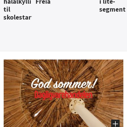
i lite-
segment