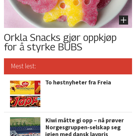
Orkla Snacks gjør oppkjøp
for å styrke BUBS
Mest lest:
To høstnyheter fra Freia
Kiwi måtte gi opp – nå prøver
Norgesgruppen-selskap seg
igjen med dansk lavpris