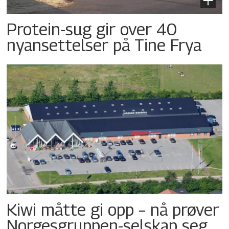
Protein-sug gir over 40
nyansettelser på Tine Frya
Kiwi måtte gi opp – nå prøver
Norgesgruppen-selskap seg