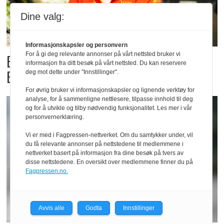
Dine valg:
Informasjonskapsler og personvern
For å gi deg relevante annonser på vårt nettsted bruker vi
Billigbonanza da Norge slo
informasjon fra ditt besøk på vårt nettsted. Du kan reservere
Elfenbenkysten
deg mot dette under "Innstillinger".
For øvrig bruker vi informasjonskapsler og lignende verktøy for
analyse, for å sammenligne nettlesere, tilpasse innhold til deg
og for å utvikle og tilby nødvendig funksjonalitet. Les mer i vår
personvernerklæring.
Vi er med i Fagpressen-nettverket. Om du samtykker under, vil
du få relevante annonser på nettstedene til medlemmene i
nettverket basert på informasjon fra dine besøk på tvers av
disse nettstedene. En oversikt over medlemmene finner du på
Fagpressen.no.
Avvis alle
Godta
Innstillinger