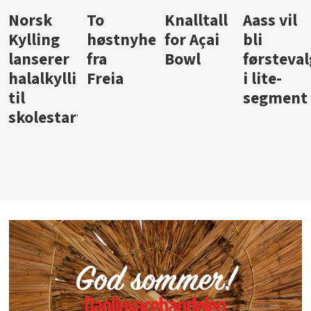
Knalltall
Aass vil
Brus og
Hard
ter
for Açai
bli
jus fra
iste fra
Bowl
førstevalg
Berentsen
Hansa
i lite-
segment