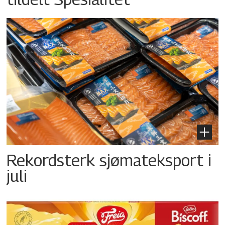
Rekordsterk sjømateksport i
juli