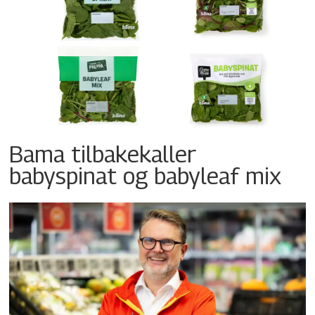
Bama tilbakekaller
babyspinat og babyleaf mix